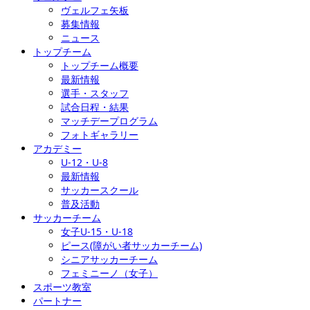
ヴェルフェ矢板
募集情報
ニュース
トップチーム
トップチーム概要
最新情報
選手・スタッフ
試合日程・結果
マッチデープログラム
フォトギャラリー
アカデミー
U-12・U-8
最新情報
サッカースクール
普及活動
サッカーチーム
女子U-15・U-18
ピース(障がい者サッカーチーム)
シニアサッカーチーム
フェミニーノ（女子）
スポーツ教室
パートナー