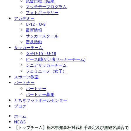
試合日程・結果
マッチデープログラム
フォトギャラリー
アカデミー
U-12・U-8
最新情報
サッカースクール
普及活動
サッカーチーム
女子U-15・U-18
ピース(障がい者サッカーチーム)
シニアサッカーチーム
フェミニーノ（女子）
スポーツ教室
パートナー
パートナー
パートナー募集
とちぎフットボールセンター
ブログ
ホーム
NEWS
【トップチーム】栃木県知事杯対戦相手決定及び無観客試合で