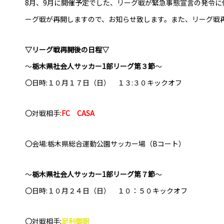
8月、9月に開催予定でした、リーグ戦が緊急事態宣言の発令に
普及活動
ーグ戦が再開しますので、お知らせ致します。また、リーグ戦
サッカーチーム
女子U-15・U-18
▽リーグ戦再開後の日程▽
ピース(障がい者サッカ
シニアサッカーチーム
～
栃木県社会人サッカー1部リーグ第３節
～
フェミニーノ（女子）
〇日時:１０月１７日（日） １３:３０キックオフ
スポーツ教室
〇対戦相手:
FC CASA
パートナー
パートナー
パートナー募集
〇会場:栃木県総合運動公園サッカー場（Bコート）
とちぎフットボールセ
～
栃木県社会人サッカー1部リーグ第７節
～
ブログ
〇日時:１０月２４日（日） １０：５０キックオフ
〇対戦相手:
足利御厨