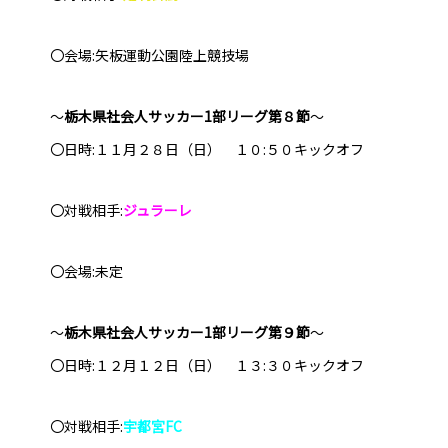
〇会場:矢板運動公園陸上競技場
～
栃木県社会人サッカー1部リーグ第８節
～
〇日時:１１月２８日（日） １０:５０キックオフ
〇対戦相手:
ジュラーレ
〇会場:未定
～
栃木県社会人サッカー1部リーグ第９節
～
〇日時:１２月１２日（日） １３:３０キックオフ
〇対戦相手:
宇都宮FC