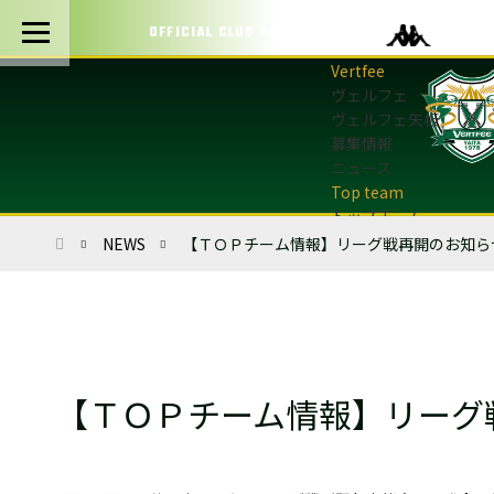
OFFICIAL CLUB PARTNERS
ヴェルフェ
ヴェルフェ矢板
募集情報
ニュース
トップチーム
トップチーム概要
ホーム
NEWS
【ＴＯＰチーム情報】リーグ戦再開のお知ら
最新情報
選手・スタッフ
試合日程・結果
マッチデープログラム
フォトギャラリー
【ＴＯＰチーム情報】リーグ
アカデミー
U-12・U-8
最新情報
サッカースクール