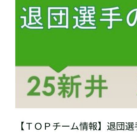
普及活動
サッカーチーム
女子U-15・U-18
ピース(障がい者サッカ
シニアサッカーチーム
フェミニーノ（女子）
スポーツ教室
パートナー
パートナー
パートナー募集
とちぎフットボールセ
ブログ
【ＴＯＰチーム情報】退団選手の