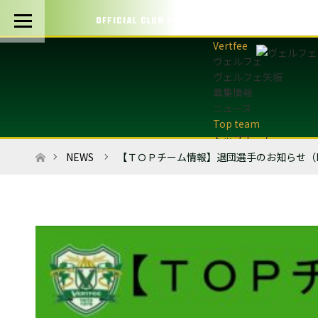
OFFICIAL CLUB PARTNERS
ヴェルフェ
ヴェルフェ矢板
募集情報
ニュース
トップチーム
トップチーム概要
ホーム
NEWS
【ＴＯＰチーム情報】退団選手のお知らせ（DF
最新情報
選手・スタッフ
試合日程・結果
マッチデープログラム
フォトギャラリー
アカデミー
U-12・U-8
最新情報
サッカースクール