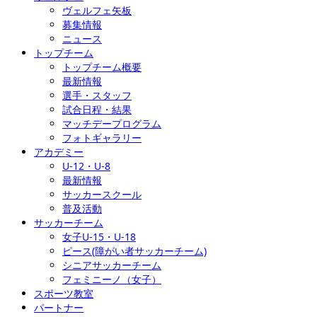
ヴェルフェ矢板
募集情報
ニュース
トップチーム
トップチーム概要
最新情報
選手・スタッフ
試合日程・結果
マッチデープログラム
フォトギャラリー
アカデミー
U-12・U-8
最新情報
サッカースクール
普及活動
サッカーチーム
女子U-15・U-18
ピース(障がい者サッカーチーム)
シニアサッカーチーム
フェミニーノ（女子）
スポーツ教室
パートナー