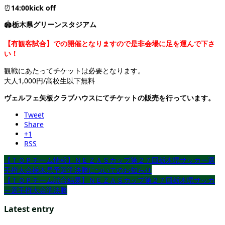
⏰
14:00kick off
🏟
栃木県グリーンスタジアム
【有観客試合】での開催となりますので是非会場に足を運んで下さ
い！
観戦にあたってチケットは必要となります。
大人1,000円/高校生以下無料
ヴェルフェ矢板クラブハウスにてチケットの販売を行っています。
Tweet
Share
+1
RSS
【ＴＯＰチーム情報】ＮＥＺＡＳカップ第２７回栃木県サッカー選
手権大会栃木県予選準決勝についてのお知らせ
【ＴＯＰチーム試合結果】ＮＥＺＡＳカップ第２７回栃木県サッカ
ー選手権大会準決勝
Latest entry