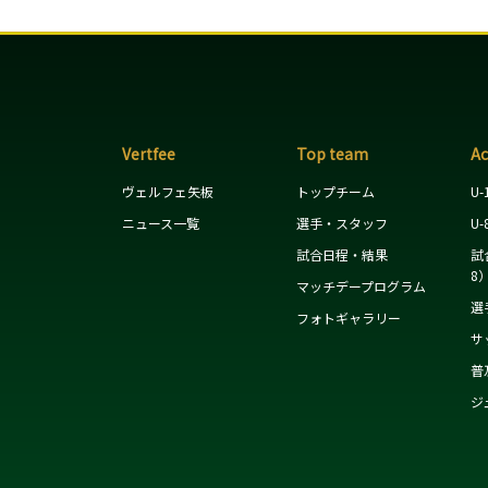
Vertfee
Top team
A
ヴェルフェ矢板
トップチーム
U-
ニュース一覧
選手・スタッフ
U-
試合日程・結果
試
8
マッチデープログラム
選
フォトギャラリー
サ
普
ジ