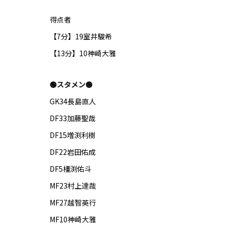
得点者
【7分】19室井駿希
【13分】10神崎大雅
🟢スタメン🟢
GK34長島直人
DF33加藤聖哉
DF15増渕利樹
DF22岩田佑成
DF5橿渕佑斗
MF23村上達哉
MF27越智英行
MF10神崎大雅