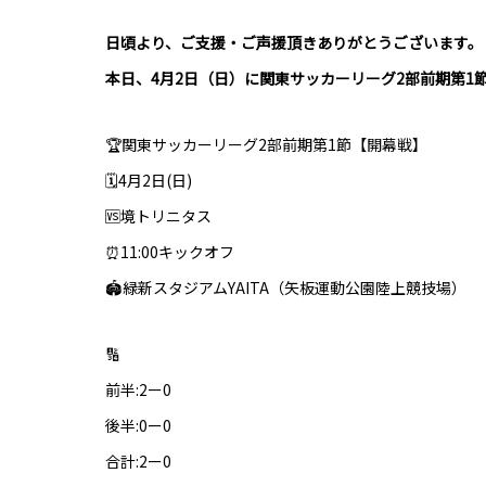
日頃より、ご支援・ご声援頂きありがとうございます。
本日、4月2日（日）に関東サッカーリーグ2部前期第
🏆関東サッカーリーグ2部前期第1節【開幕戦】
🗓4月2日(日)
🆚境トリニタス
⏰11:00キックオフ
🏟緑新スタジアムYAITA（矢板運動公園陸上競技場）
🔢
前半:2ー0
後半:0ー0
合計:2ー0