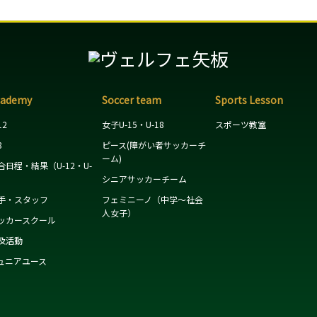
cademy
Soccer team
Sports Lesson
12
女子U-15・U-18
スポーツ教室
8
ピース(障がい者サッカーチ
ーム)
合日程・結果（U-12・U-
）
シニアサッカーチーム
手・スタッフ
フェミニーノ（中学～社会
人女子）
ッカースクール
及活動
ュニアユース