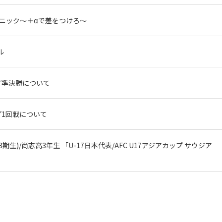
リニック〜＋αで差をつけろ〜
ル
ップ準決勝について
ップ1回戦について
期生)/尚志高3年生 「U-17日本代表/AFC U17アジアカップ サウジア