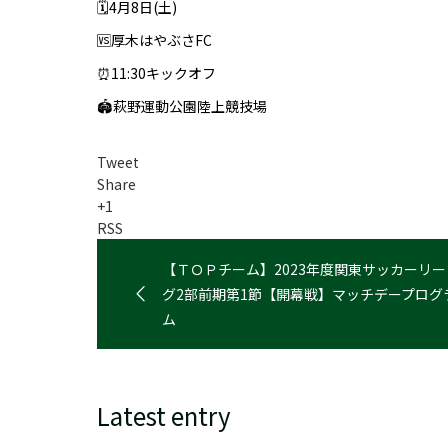
🗓4月8日(土)
🆚厚木はやぶさFC
⏰11:30キックオフ
🏟萩野運動公園陸上競技場
Tweet
Share
+1
RSS
【ＴＯＰチーム】2023年度関東サッカーリー
グ2部前期第1節【開幕戦】マッチデープログ
ム
Latest entry