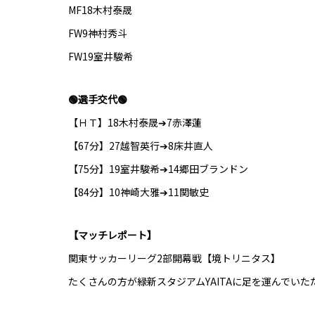
MF18木村泰晟
FW9神村秀斗
FW19室井駿希
🟢選手交代🟢
【ＨＴ】18木村泰晟➔7赤澤蓮
【67分】27越智英行➔8床井直人
【75分】19室井駿希➔14郷田ブランドン
【84分】10神崎大雅➔11関敏史
【マッチレポート】
関東サッカーリーグ2部開幕戦【境トリニタス】
たくさんの方が緑新スタジアムYAITAに足を運んでい