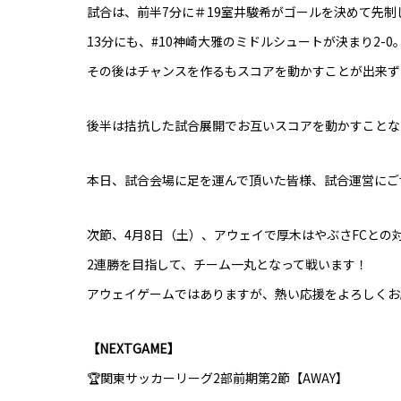
試合は、前半7分に＃19室井駿希がゴールを決めて先
13分にも、#10神崎大雅のミドルシュートが決まり2-0
その後はチャンスを作るもスコアを動かすことが出来ず前
後半は拮抗した試合展開でお互いスコアを動かすことな
本日、試合会場に足を運んで頂いた皆様、試合運営にご
次節、4月8日（土）、アウェイで厚木はやぶさFCとの
2連勝を目指して、チーム一丸となって戦います！
アウェイゲームではありますが、熱い応援をよろしくお
【NEXTGAME】
🏆関東サッカーリーグ2部前期第2節【AWAY】