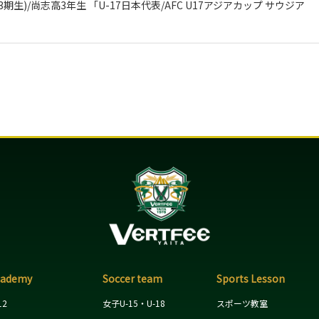
期生)/尚志高3年生 「U-17日本代表/AFC U17アジアカップ サウジア
cademy
Soccer team
Sports Lesson
12
女子U-15・U-18
スポーツ教室