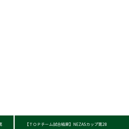
第
【ＴＯＰチーム試合結果】NEZASカップ第28