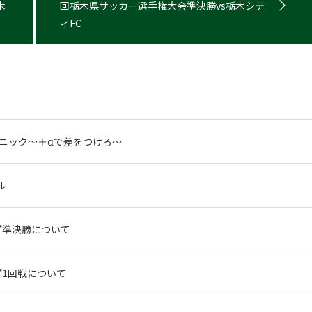
木
回栃木県サッカー選手権大会準決勝vs栃木シテ
ィFC
リニック〜＋αで差をつけろ〜
ル
ップ準決勝について
ップ1回戦について