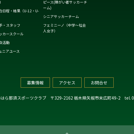
8
ピース(障がい者サッカーチ
ーム)
合日程・結果（U-12・U-
）
シニアサッカーチーム
手・スタッフ
フェミニーノ（中学～社会
人女子）
ッカースクール
及活動
ュニアユース
募集情報
アクセス
お問合せ
かはら那須スポーツクラブ
〒329-2162 栃木県矢板市末広町49-2
tel.