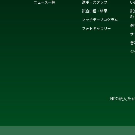
ニュース一覧
選手・スタッフ
U-
試合日程・結果
試
8
マッチデープログラム
選
フォトギャラリー
サ
普
ジ
NPO法人た