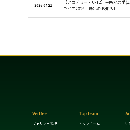
【アカデミー・U-12】星宗介選手(13
2026.04.21
ラビア2026」選出のお知らせ
Vertfee
Top team
A
ヴェルフェ矢板
トップチーム
U-