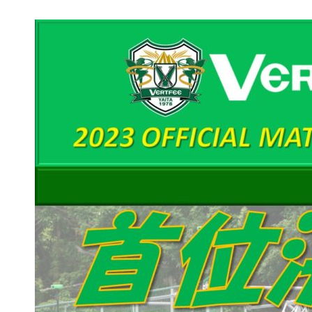
普及活動
サッカーチーム
女子U-15・U-18
ピース(障がい者サッカ
シニアサッカーチーム
フェミニーノ（女子）
スポーツ教室
パートナー
パートナー
パートナー募集
とちぎフットボールセ
ブログ