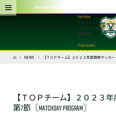
OFFICIAL CLUB PARTNERS
ヴェルフェ
ヴェルフェ矢板
募集情報
ニュース
トップチーム
トップチーム概要
ホーム
NEWS
【ＴＯＰチーム】２０２３年度関東サッカーリーグ
最新情報
選手・スタッフ
試合日程・結果
マッチデープログラム
フォトギャラリー
【ＴＯＰチーム】２０２３年
アカデミー
U-12・U-8
第7節〖MATCHDAY PROGRAM〗
最新情報
サッカースクール