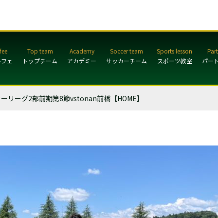
ルフェ
トップチーム
アカデミー
サッカーチーム
スポーツ教室
パー
ーグ2部前期第8節vstonan前橋【HOME】