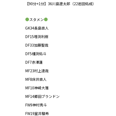
【90分+1分】36川島遼太郎（22岩田佑成）
スタメン
GK34長島直人
DF15増渕利樹
DF33加藤聖哉
DF5橿渕佑斗
DF7赤澤蓮
MF23村上達哉
MF8床井直人
MF10神崎大雅
MF14郷田ブランドン
FW9神村秀斗
FW19室井駿希