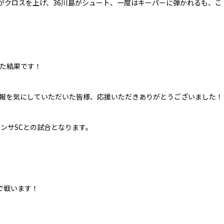
がクロスを上げ、36川島がシュート、一度はキーパーに弾かれるも、こ
た結果です！
報を気にしていただいた皆様、応援いただきありがとうございました！
ランサSCとの試合となります。
。
で戦います！