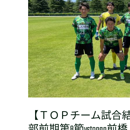
【ＴＯＰチーム試合結
部前期第8節vstonan前橋