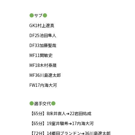
サブ
GK1村上遼真
DF25池田隼人
DF33加藤聖哉
MF11関敏史
MF18木村泰晟
MF36川島遼太郎
FW17内海大河
選手交代
【65分】8床井直人➔22岩田佑成
【65分】19室井駿希➔17内海大河
【72分】14郷田ブランドン➔36川島遼太郎