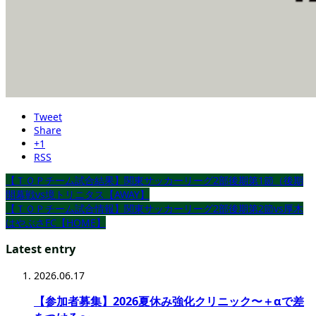
Tweet
Share
+1
RSS
【ＴＯＰチーム試合結果】関東サッカーリーグ2部後期第1節（後期
開幕戦vs境トリニタス【AWAY】
【ＴＯＰチーム試合情報】関東サッカーリーグ2部後期第2節vs厚木
はやぶさFC【HOME】
Latest entry
2026.06.17
【参加者募集】2026夏休み強化クリニック〜＋αで差