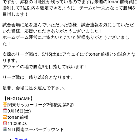
ですが、昇格の可能性が残っているのでまずは来週のtonan前橋戦に
勝利して2位以内を確定できるように、チームが一丸となって勝利を
目指します！
試合会場に足を運んでいただいた皆様、試合速報を気にしていただ
いた皆様、応援いただきありがとうございました！
ホームゲーム運営にご協力いただいた皆様ありがとうございまし
た！
次節のリーグ戦は、9/16(土)にアウェイにてtonan前橋との試合とな
ります。
アウェイの地で勝点3を目指して戦います！
リーグ戦は、残り2試合となります。
是非、会場に足を運んで下さい。
【NEXTGAME】
関東サッカーリーグ2部後期第8節
9月16日(土)
tonan前橋
11:00K.O.
NTT図南スーパーグラウンド
Tweet