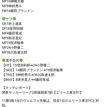
MF10神崎大雅
MF9神村秀斗
FW14郷田ブランドン
サブ
GK1村上遼真
DF16富岡恒陽
MF4藤田竜成
MF6秋谷直紀
MF19室井駿希
MF24小野優二
MF36川島遼太郎
選手交代
【HT】15増渕利樹➔24小野優二
【58分】14郷田ブランドン➔19室井駿希
【75分】9神村秀斗➔36川島遼太郎
【86分】8床井直人➔4藤田竜成
【マッチレポート】
関東サッカーリーグ2部後期第7節【エリース東京FC】
11勝3敗1分のヴェルフェ矢板は、現在1位のエリース東京FCと対
戦。