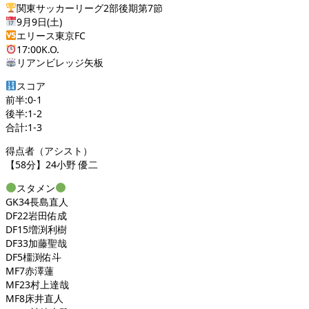
関東サッカーリーグ2部後期第7節
9月9日(土)
エリース東京FC
17:00K.O.
リアンビレッジ矢板
スコア
前半:0-1
後半:1-2
合計:1-3
得点者（アシスト）
【58分】24小野 優二
スタメン
GK34長島直人
DF22岩田佑成
DF15増渕利樹
DF33加藤聖哉
DF5橿渕佑斗
MF7赤澤蓮
MF23村上達哉
MF8床井直人