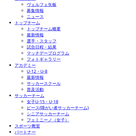
ヴェルフェ矢板
募集情報
ニュース
トップチーム
トップチーム概要
最新情報
選手・スタッフ
試合日程・結果
マッチデープログラム
フォトギャラリー
アカデミー
U-12・U-8
最新情報
サッカースクール
普及活動
サッカーチーム
女子U-15・U-18
ピース(障がい者サッカーチーム)
シニアサッカーチーム
フェミニーノ（女子）
スポーツ教室
パートナー