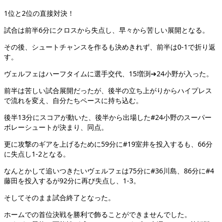
1位と2位の直接対決！
試合は前半6分にクロスから失点し、早々から苦しい展開となる。
その後、シュートチャンスを作るも決めきれず、前半は0-1で折り返
す。
ヴェルフェはハーフタイムに選手交代、15増渕➔24小野が入った。
前半は苦しい試合展開だったが、後半の立ち上がりからハイプレス
で流れを変え、自分たちペースに持ち込む。
後半13分にスコアが動いた、後半から出場した#24小野のスーパー
ボレーシュートが決まり、同点。
更に攻撃のギアを上げるために59分に#19室井を投入するも、66分
に失点し1-2となる。
なんとかして追いつきたいヴェルフェは75分に#36川島、86分に#4
藤田を投入するが92分に再び失点し、1-3。
そしてそのまま試合終了となった。
ホームでの首位決戦を勝利で飾ることができませんでした。