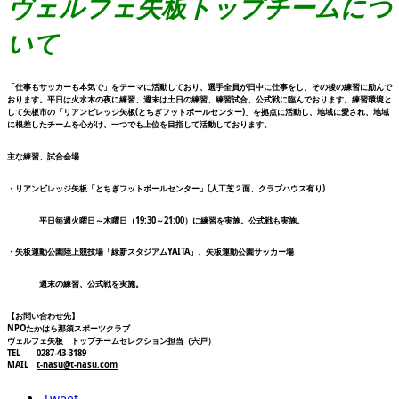
ヴェルフェ矢板トップチームにつ
いて
「仕事もサッカーも本気で」をテーマに活動しており、選手全員が日中に仕事をし、その後の練習に励んで
おります。平日は火水木の夜に練習、週末は土日の練習、練習試合、公式戦に臨んでおります。練習環境と
して矢板市の「リアンビレッジ矢板(とちぎフットボールセンター)」を拠点に活動し、地域に愛され、地域
に根差したチームを心がけ、一つでも上位を目指して活動しております。
主な練習、試合会場
・リアンビレッジ矢板「とちぎフットボールセンター」(人工芝２面、クラブハウス有り)
平日毎週火曜日～木曜日（19:30～21:00）に練習を実施。公式戦も実施。
・矢板運動公園陸上競技場「緑新スタジアムYAITA」、矢板運動公園サッカー場
週末の練習、公式戦を実施。
【お問い合わせ先】
NPOたかはら那須スポーツクラブ
ヴェルフェ矢板 トップチームセレクション担当（宍戸）
TEL 0287-43-3189
MAIL
t-nasu@t-nasu.com
Tweet