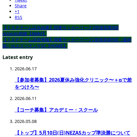
Share
+1
RSS
【ＴＯＰチーム試合結果】関東サッカーリーグ2部後期第8節
vstonan前橋【AWAY】
【ＴＯＰチーム試合情報】関東サッカーリーグ2部後期第9節（最終
節）vsエスペランサSC【HOME】
Latest entry
2026.06.17
【参加者募集】2026夏休み強化クリニック〜＋αで差
をつけろ〜
2026.06.11
【コーチ募集】アカデミー・スクール
2026.05.08
【トップ】5月10日(日)NEZASカップ準決勝について