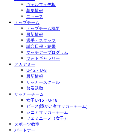
ヴェルフェ矢板
募集情報
ニュース
トップチーム
トップチーム概要
最新情報
選手・スタッフ
試合日程・結果
マッチデープログラム
フォトギャラリー
アカデミー
U-12・U-8
最新情報
サッカースクール
普及活動
サッカーチーム
女子U-15・U-18
ピース(障がい者サッカーチーム)
シニアサッカーチーム
フェミニーノ（女子）
スポーツ教室
パートナー