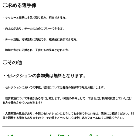
〇求める選手像
・サッカーと仕事に本気で取り組み、両立できる方。
・向上心があり、チームのためにプレーできる方。
・チーム活動、地域活動に貢献でき、継続的に参加できる方。
・地域の方から応援され、子供たちの見本となれる方。
〇その他
・セレクションの参加費は無料となります。
・セレクションにおいての事故、怪我については各自の保険等で対応お願いします。
・就労斡旋について希望がある方には致します。(斡旋の条件として、できるだけ長期間就労していただけ
る方を優先させていただきます)
・入団希望の意思があり、今回のセレクションにどうしても参加できない方は、個別にご相談ください。別
日を調整する場合もありますので、その旨をメールもしくは申し込みフォームにてご連絡ください。