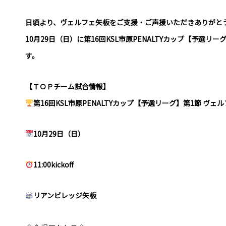
普及活動
日頃より、ヴェルフェ矢板をご支援・ご声援いただきありがと
サッカーチーム
10月29日（日）に第16回KSL市原PENALTYカップ【予選
女子U-15・U-18
ピース(障がい者サッカ
す。
シニアサッカーチーム
フェミニーノ（女子）
【ＴＯＰチーム試合情報】
スポーツ教室
第16回KSL市原PENALTYカップ【予選リーグ】第1節 ヴェ
パートナー
パートナー
10月29日（日）
パートナー募集
とちぎフットボールセ
11:00kickoff
ブログ
リアンビレッジ矢板