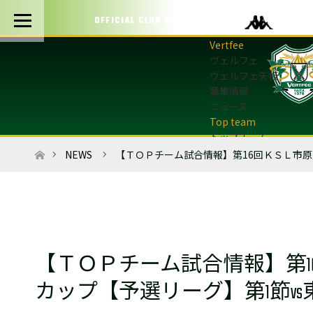
OFFICIAL CLUB PARTNERS
ヴェルフェ
ヴェルフェ矢板
募集情報
ニュース
トップチーム
トップチーム概要
ホーム
NEWS
【ＴＯＰチーム試合情報】第16回ＫＳＬ市原
最新情報
選手・スタッフ
試合日程・結果
マッチデープログラム
フォトギャラリー
【ＴＯＰチーム試合情報】第1
アカデミー
U-12・U-8
カップ【予選リーグ】第1節v
最新情報
サッカースクール