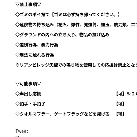
▽禁止事項▽
◇ゴミのポイ捨て【ゴミは必ず持ち帰ってください。】
◇危険物の持ち込み（花火、爆竹、発煙筒、煙玉、銃刀類、エ
◇グラウンドの内への立ち入り、物品の投げ込み
◇差別行為、暴力行為
◇刑法に触れる行為
※リアンビレッジ矢板での鳴り物を使用しての応援は禁止とな
▽可能事項▽
◇声出し応援 【可】※２０２３シ
◇拍手・手拍子 【可】
◇タオルマフラー、ゲートフラッグなどを掲げる 【可】
Tweet