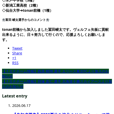
◇木戸中学校（3種）
◇新潟工業高校（2種）
◇仙台大学➔tonan前橋（1種）
富田 崚太選手からのコメント
tonan前橋から加入しました冨田崚太です。ヴェルフェ矢板に貢献
出来るように、日々努力して行くので、応援よろしくお願いしま
す。
Tweet
Share
+1
RSS
【ＴＯＰチーム情報】西原 晴翔 選手 エリース東京FCより加入のお
知らせ
【ＴＯＰチーム情報】貝塚 直仁 選手 北海道十勝スカイアースより加
入のお知らせ
Latest entry
2026.06.17