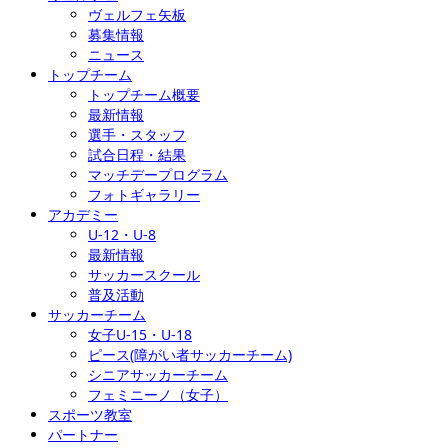
ヴェルフェ矢板
募集情報
ニュース
トップチーム
トップチーム概要
最新情報
選手・スタッフ
試合日程・結果
マッチデープログラム
フォトギャラリー
アカデミー
U-12・U-8
最新情報
サッカースクール
普及活動
サッカーチーム
女子U-15・U-18
ピース(障がい者サッカーチーム)
シニアサッカーチーム
フェミニーノ（女子）
スポーツ教室
パートナー