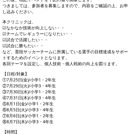
つきましては、参加者を募集しますので、内容をご確認の上、お申
し込みください。
本クリニックは、
☑なかなか技術が向上しない・・
☑チームでレギュラーになりたい・・
☑試合で活躍したい・・
☑試合に勝ちたい・・
など、普段サッカーチームに所属している選手の目標達成をサポー
トするためのイベントとなります。
各回テーマを設定し、個人技術・個人戦術の向上を図ります。
【日程/対象】
①7月25日(金)/小学1・2年生
②7月29日(火)/小学3・4年生
③7月30日(水)/小学1・2年生
④7月31日(木)/小学3・4年生
⑤8月1日(金)/小学1・2年生
⑥8月5日(火)/小学3・4年生
⑦8月6日(水)/小学1・2年生
⑧8月7日(木)/小学3・4年生
【時間】