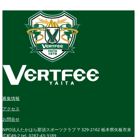
募集情報
アクセス
お問合せ
NPO法人たかはら那須スポーツクラブ
〒329-2162 栃木県矢板市末
広町49-2
tel. 0287-43-3189