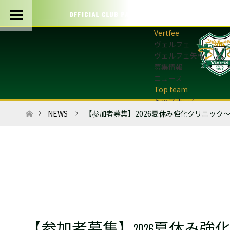
OFFICIAL CLUB PARTNERS
ヴェルフェ
ヴェルフェ矢板
募集情報
ニュース
トップチーム
トップチーム概要
ホーム
NEWS
【参加者募集】2026夏休み強化クリニック
最新情報
選手・スタッフ
試合日程・結果
マッチデープログラム
フォトギャラリー
アカデミー
U-12・U-8
最新情報
サッカースクール