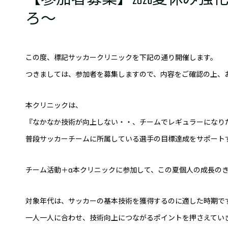
【参加者募集】2026夏休み
普及活動
ろ〜
サッカーチーム
女子U-15・U-18
ピース(障がい者サッカ
この度、標記サッカークリニックを下記の通り開催します。
シニアサッカーチーム
フェミニーノ（女子）
つきましては、参加者を募集しますので、内容をご確認の上、
スポーツ教室
本クリニックは、
パートナー
『なかなか技術が向上しない・・、チームでレギュラーになり
パートナー
普段サッカーチームに所属している選手の目標達成をサポート
パートナー募集
とちぎフットボールセ
チーム活動＋α本クリニックに参加して、この夏個人の成長の
ブログ
対象年代は、サッカーの基本技術を獲得するのに適した時期で
一人一人に合わせ、技術向上につながるポイントを押さえてい