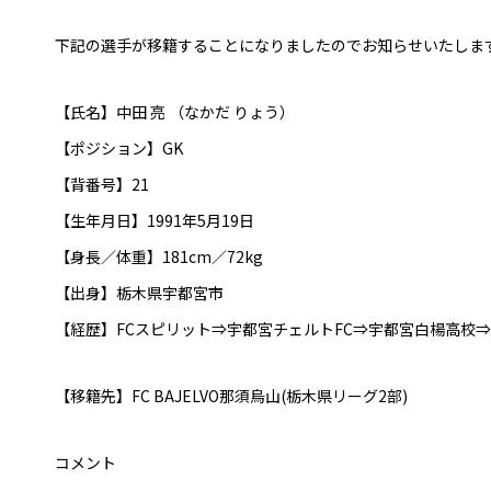
下記の選手が移籍することになりましたのでお知らせいたしま
【氏名】中田 亮 （なかだ りょう）
【ポジション】GK
【背番号】21
【生年月日】1991年5月19日
【身長／体重】181cm／72kg
【出身】栃木県宇都宮市
【経歴】FCスピリット⇒宇都宮チェルトFC⇒宇都宮白楊高校
【移籍先】FC BAJELVO那須烏山(栃木県リーグ2部)
コメント