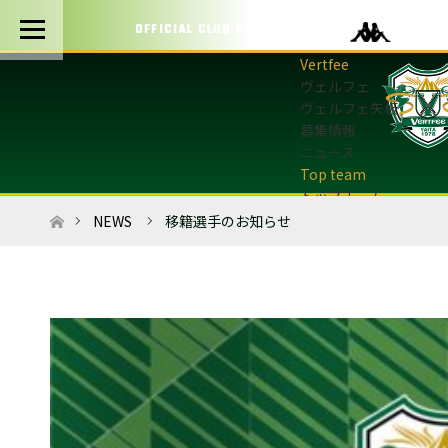
OFFICIAL CLUB PARTNERS
ヴェルフェ
ヴェルフェ矢板
募集情報
ニュース
トップチーム
トップチーム概要
ホーム
NEWS
移籍選手のお知らせ
最新情報
選手・スタッフ
試合日程・結果
マッチデープログラム
フォトギャラリー
アカデミー
U-12・U-8
最新情報
サッカースクール