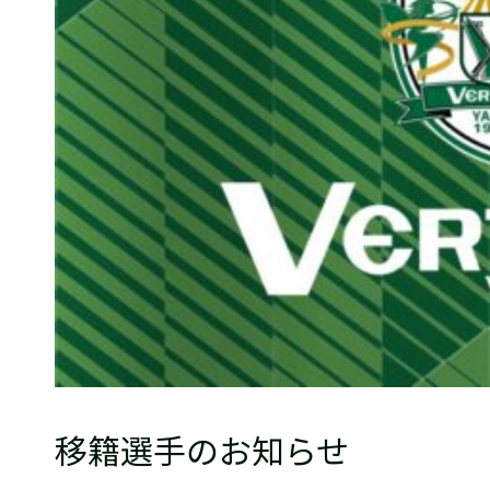
普及活動
サッカーチーム
女子U-15・U-18
ピース(障がい者サッカ
シニアサッカーチーム
フェミニーノ（女子）
スポーツ教室
パートナー
パートナー
パートナー募集
とちぎフットボールセ
ブログ
移籍選手のお知らせ