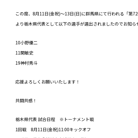
普及活動
この度、8月11日(金祝)～13日(日)に群馬県にて行われる「
サッカーチーム
より栃木県代表として以下の選手が選出されましたのでお知ら
女子U-15・U-18
ピース(障がい者サッカ
シニアサッカーチーム
10小野優二
フェミニーノ（女子）
11関敏史
スポーツ教室
19神村秀斗
パートナー
パートナー
応援よろしくお願いいたします！
パートナー募集
とちぎフットボールセ
共闘共感！
ブログ
栃木県代表 試合日程 ※トーナメント戦
1回戦 8月11日(金祝)11:00キックオフ