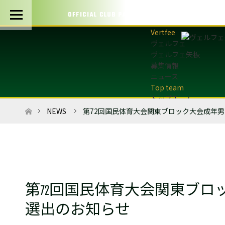
OFFICIAL CLUB PARTNERS
ヴェルフェ
ヴェルフェ矢板
募集情報
ニュース
トップチーム
トップチーム概要
ホーム
NEWS
第72回国民体育大会関東ブロック大会成年
最新情報
選手・スタッフ
試合日程・結果
マッチデープログラム
フォトギャラリー
第72回国民体育大会関東ブ
アカデミー
U-12・U-8
選出のお知らせ
最新情報
サッカースクール