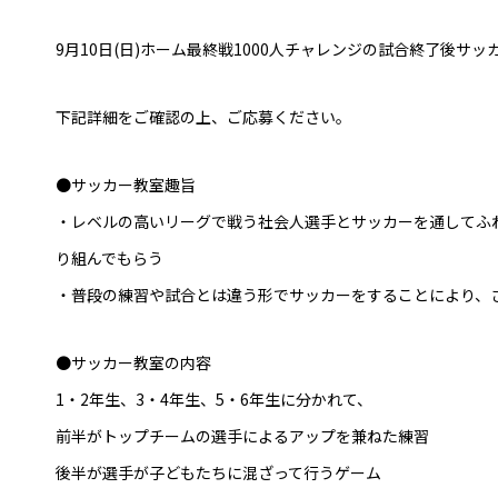
普及活動
9月10日(日)ホーム最終戦1000人チャレンジの試合終了後サ
サッカーチーム
女子U-15・U-18
ピース(障がい者サッカ
下記詳細をご確認の上、ご応募ください。
シニアサッカーチーム
フェミニーノ（女子）
●サッカー教室趣旨
スポーツ教室
・レベルの高いリーグで戦う社会人選手とサッカーを通してふ
り組んでもらう
パートナー
パートナー
・普段の練習や試合とは違う形でサッカーをすることにより、
パートナー募集
とちぎフットボールセ
●サッカー教室の内容
1・2年生、3・4年生、5・6年生に分かれて、
ブログ
前半がトップチームの選手によるアップを兼ねた練習
後半が選手が子どもたちに混ざって行うゲーム