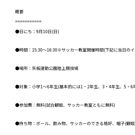
概要
===========
●日にち：9月10日(日)
●時間：15:30～16:30※サッカー教室開催時間(下記に当日
●場所：矢板運動公園陸上競技場
●対象：小学1～6年生(基本的には1・2年生、3・4年生、5・
●参加費：無料(試合観戦、サッカー教室ともに無料)
●持ち物：ボール、飲み物、サッカーのできる格好、帽子(観戦