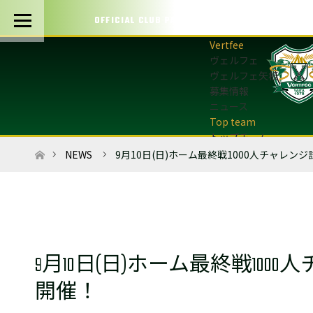
OFFICIAL CLUB PARTNERS
ヴェルフェ
ヴェルフェ矢板
募集情報
ニュース
トップチーム
トップチーム概要
ホーム
NEWS
9月10日(日)ホーム最終戦1000人チャレ
最新情報
選手・スタッフ
試合日程・結果
マッチデープログラム
フォトギャラリー
9月10日(日)ホーム最終戦10
アカデミー
U-12・U-8
開催！
最新情報
サッカースクール