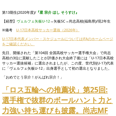
第13期生(2020年度)/
『星 宗介 ほし そうすけ』
【経歴】
ヴェルフェ矢板U-12
→矢板SC→尚志高校(福島県)/現2年生
※備考
U-17日本高校サッカー選抜（2026年）
U-17日本代表メンバー・スケジュールについてはJFAのホームページ
をご確認ください。
先日、開催された「第104回 全国高校サッカー選手権大会」で尚志
高校の3位に貢献したことが評価され大会終了後には「U-17日本高校
サッカー選抜候補」に選出されましたが、この度、世代別(U-17)代表
に「ヴェルフェ矢板U-12」出身選手として初の選出となりました。
「おめでとう宗介！がんばれ宗介！」
「ロス五輪への推薦状」第25回:
選手権で抜群のボールハント力と
力強い持ち運びも披露。尚志MF