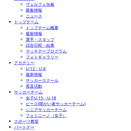
ヴェルフェ矢板
募集情報
ニュース
トップチーム
トップチーム概要
最新情報
選手・スタッフ
試合日程・結果
マッチデープログラム
フォトギャラリー
アカデミー
U-12・U-8
最新情報
サッカースクール
普及活動
サッカーチーム
女子U-15・U-18
ピース(障がい者サッカーチーム)
シニアサッカーチーム
フェミニーノ（女子）
スポーツ教室
パートナー