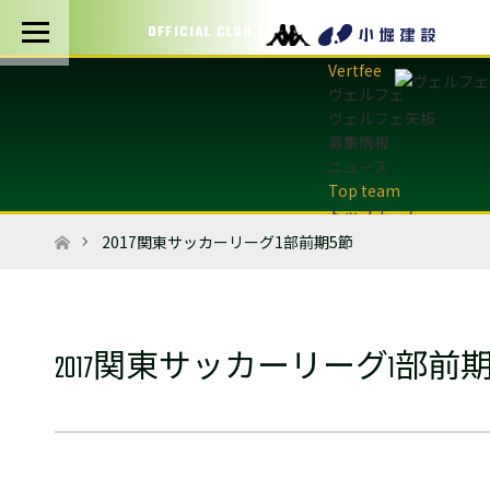
OFFICIAL CLUB PARTNERS
ヴェルフェ
ヴェルフェ矢板
募集情報
ニュース
トップチーム
トップチーム概要
ホーム
2017関東サッカーリーグ1部前期5節
最新情報
選手・スタッフ
試合日程・結果
マッチデープログラム
2017関東サッカーリーグ1部前期
フォトギャラリー
アカデミー
U-12・U-8
最新情報
サッカースクール