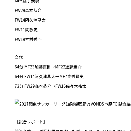
MF5益子義崇
FW29森本恭介
FW14阿久津草太
FW11関敏史
FW19神村秀斗
交代
64分 MF23加藤直樹→MF22進藤圭介
64分 FW14阿久津草太→MF7高秀賢史
73分 FW29森本恭介→FW16佐々木祐太
【試合レポート】