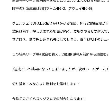
前節今季リーグ戦初黒星を喫したヴェルフェたかはら那須は、か
昨季の対戦成績は2敗(ホーム●1-2、アウェイ●0-6)。
ヴェルフェはDF3上沢拓也がけがから復帰、MF23加藤直樹が
試合は前半、押し込まれる場面が続く。要所をやらせず耐えて
びクロス。頭で押し込まれ失点してしまう。後半は相手のシュ
この結果リーグ戦4試合を終え、2勝2敗 勝点6 前節から順位を
2連敗という結果になってしまいましたが、次はホームゲーム
切り替えてみなさまに勝利をお届けします！
今季初のさくらスタジアムでの試合となります！