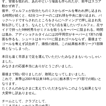
す。背後を狙われ、あわやという場面も作られたが、前半はスコア
動かず終了。
後半、ヴェルフェが自分たちのミスからボールを奪われ押し込まれ
る時間が続くと、62分コーナーのこぼれ球を中央に放り込まれ、バ
ックヘッドですらされたところをさらにヘディングで押し込まれ先
制を許してしまう。なんとしてでも1点を返したいヴェルフェ。左サ
イドで持った9神村秀斗がミドルを狙うもキーパーに阻まれる。時間
は進み、アディショナルタイムには20平岡空がキーパーと1対1の場
面を作るも、シュートはキーパーに阻まれゴールならず。最後まで
ゴールを奪えず試合終了。痛恨の敗戦。この結果栃木県リーグ1部降
格となっしまった。
本日も遠く市原まで足を運んでいただいたみなさまもいらっしゃい
ました。
みなさまの応援本当にありがとうございました。
最後まで戦い切りましたが、敗戦となってしまいました。
これで、来季は2001年以来18年ぶりに栃木県リーグ1部での戦いと
なります。
たくさんのみなさまに支えていただきながらこのような結果となり
大変申し訳ありません。
チームとして、クラブとして、
ここまでをしっかりと見つめ直し、