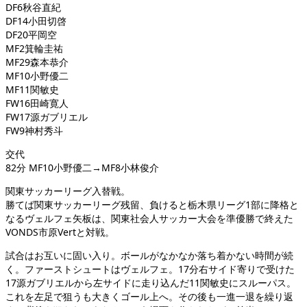
DF6秋谷直紀
DF14小田切啓
DF20平岡空
MF2箕輪圭祐
MF29森本恭介
MF10小野優二
MF11関敏史
FW16田崎寛人
FW17源ガブリエル
FW9神村秀斗
交代
82分 MF10小野優二→MF8小林俊介
関東サッカーリーグ入替戦。
勝てば関東サッカーリーグ残留、負けると栃木県リーグ1部に降格と
なるヴェルフェ矢板は、関東社会人サッカー大会を準優勝で終えた
VONDS市原Vertと対戦。
試合はお互いに固い入り。ボールがなかなか落ち着かない時間が続
く。ファーストシュートはヴェルフェ。17分右サイド寄りで受けた
17源ガブリエルから左サイドに走り込んだ11関敏史にスルーパス。
これを左足で狙うも大きくゴール上へ。その後も一進一退を繰り返