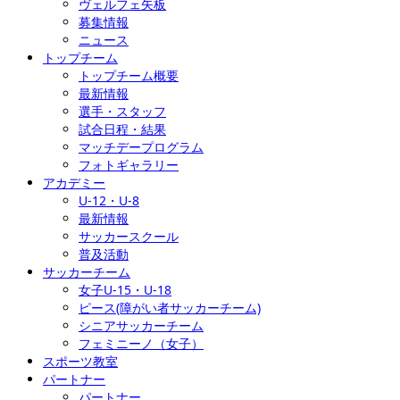
ヴェルフェ矢板
募集情報
ニュース
トップチーム
トップチーム概要
最新情報
選手・スタッフ
試合日程・結果
マッチデープログラム
フォトギャラリー
アカデミー
U-12・U-8
最新情報
サッカースクール
普及活動
サッカーチーム
女子U-15・U-18
ピース(障がい者サッカーチーム)
シニアサッカーチーム
フェミニーノ（女子）
スポーツ教室
パートナー
パートナー