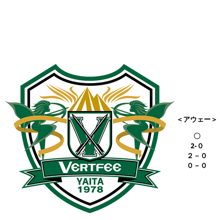
＜アウェー＞
〇
2-０
２－０
０－０