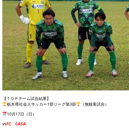
【ＴＯＰチーム試合結果】
栃木県社会人サッカー1部リーグ第3節
（無観客試合）
10月17日（日）
vs
FC CASA