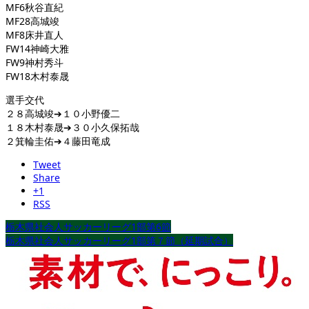
MF6秋谷直紀
MF28高城竣
MF8床井直人
FW14神崎大雅
FW9神村秀斗
FW18木村泰晟
選手交代
２８高城竣➔１０小野優二
１８木村泰晟➔３０小久保拓哉
２箕輪圭佑➔４藤田竜成
Tweet
Share
+1
RSS
栃木県社会人サッカーリーグ1部第6節
栃木県社会人サッカーリーグ1部第７節（延期試合）