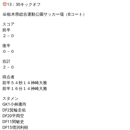
13：30キックオフ
栃木県総合運動公園サッカー場（Bコート）
スコア
前半
２－０
後半
０－０
合計
２－０
得点者
前半５４秒１４神崎大雅
前半１６分１４神崎大雅
スタメン
GK1小林庸尚
DF2箕輪圭佑
DF20平岡空
DF11関敏史
DF15増渕利樹