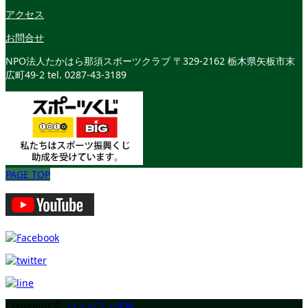
アクセス
お問合せ
NPO法人たかはら那須スポーツクラブ
〒329-2162 栃木県矢板市末
広町49-2
tel. 0287-43-3189
PAGE TOP
Copyright ©
ヴェルフェ矢板