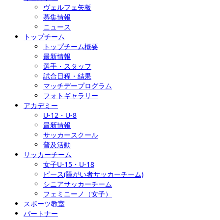
ヴェルフェ矢板
募集情報
ニュース
トップチーム
トップチーム概要
最新情報
選手・スタッフ
試合日程・結果
マッチデープログラム
フォトギャラリー
アカデミー
U-12・U-8
最新情報
サッカースクール
普及活動
サッカーチーム
女子U-15・U-18
ピース(障がい者サッカーチーム)
シニアサッカーチーム
フェミニーノ（女子）
スポーツ教室
パートナー