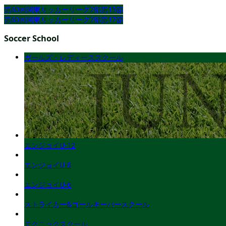
第60回関東サッカーリーグ2部第15節
第60回関東サッカーリーグ2部第17節
Soccer School
ガールズ・レディーススクール
エンジョイU-12
エンジョイU-8
エンジョイU-6
ストライカー&ゴールキーパースクール
テクニックスクール