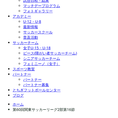
試合日程・結果
マッチデープログラム
フォトギャラリー
アカデミー
U-12・U-8
最新情報
サッカースクール
普及活動
サッカーチーム
女子U-15・U-18
ピース(障がい者サッカーチーム)
シニアサッカーチーム
フェミニーノ（女子）
スポーツ教室
パートナー
パートナー
パートナー募集
とちぎフットボールセンター
ブログ
ホーム
第60回関東サッカーリーグ2部第16節