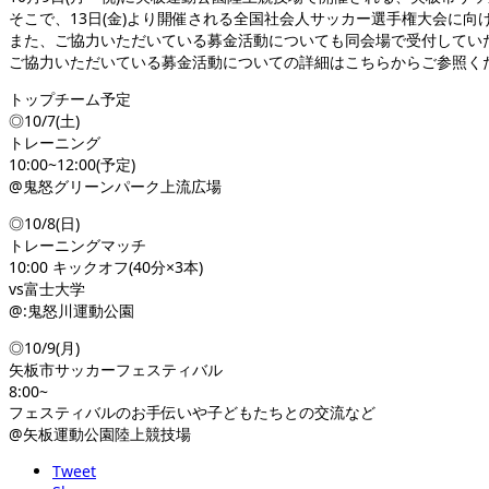
そこで、13日(金)より開催される全国社会人サッカー選手権大会に
また、ご協力いただいている募金活動についても同会場で受付してい
ご協力いただいている募金活動についての詳細はこちらからご参照く
トップチーム予定
◎10/7(土)
トレーニング
10:00~12:00(予定)
@鬼怒グリーンパーク上流広場
◎10/8(日)
トレーニングマッチ
10:00 キックオフ(40分×3本)
vs富士大学
@:鬼怒川運動公園
◎10/9(月)
矢板市サッカーフェスティバル
8:00~
フェスティバルのお手伝いや子どもたちとの交流など
@矢板運動公園陸上競技場
Tweet