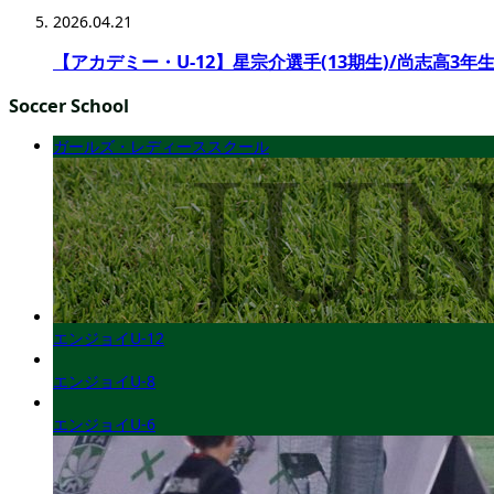
2026.04.21
【アカデミー・U-12】星宗介選手(13期生)/尚志高3年生
Soccer School
ガールズ・レディーススクール
エンジョイU-12
エンジョイU-8
エンジョイU-6