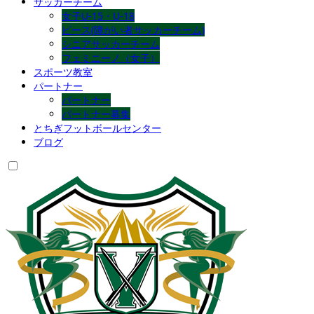
サッカーチーム
女子U-15・U-18
ピース(障がい者サッカーチーム)
シニアサッカーチーム
フェミニーノ（女子）
スポーツ教室
パートナー
パートナー
パートナー募集
とちぎフットボールセンター
ブログ