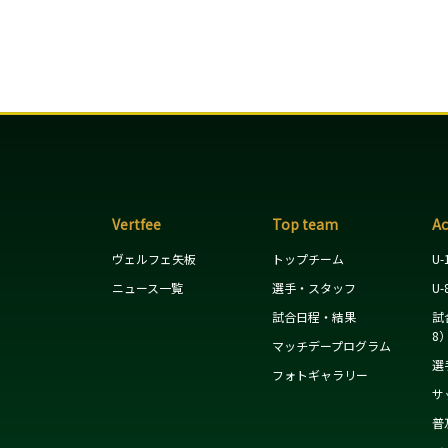
Vertfee
Top team
A
ヴェルフェ矢板
トップチーム
U-
ニュース一覧
選手・スタッフ
U-
試合日程・結果
試
8
マッチデープログラム
選
フォトギャラリー
サ
普