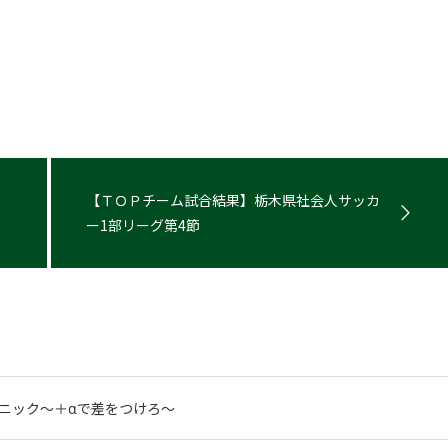
【ＴＯＰチーム試合結果】栃木県社会人サッカ
ー1部リーグ第4節
リニック〜＋αで差をつけろ〜