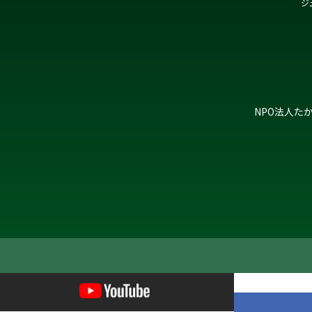
ジ
NPO法人た