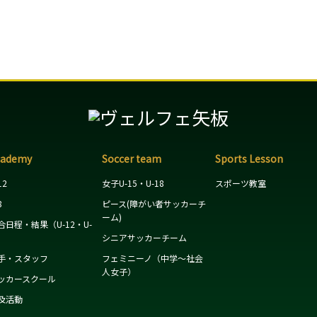
cademy
Soccer team
Sports Lesson
12
女子U-15・U-18
スポーツ教室
8
ピース(障がい者サッカーチ
ーム)
合日程・結果（U-12・U-
）
シニアサッカーチーム
手・スタッフ
フェミニーノ（中学～社会
人女子）
ッカースクール
及活動