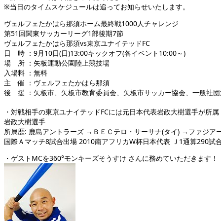
※当日のタイムスケジュールは追ってお知らせいたします。
ヴェルフェたかはら那須ホーム最終戦1000人チャレンジ
第51回関東サッカーリーグ1部後期7節
ヴェルフェたかはら那須vs東京ユナイテッドFC
日 時 ：9月10日(日)13:00キックオフ(各イベント10:00～)
場 所 ：矢板運動公園陸上競技場
入場料 ：無料
主 催 ：ヴェルフェたかはら那須
後 援 ：矢板市、矢板市教育委員会、矢板市サッカー協会、一般社
・対戦相手の東京ユナイテッドFCには元日本代表岩政大樹選手が所属
岩政大樹選手
所属歴: 鹿島アントラーズ →ＢＥＣテロ・サーサナ(タイ) →ファジア
国際Ａマッチ8試合出場 2010南アフリカW杯日本代表 Ｊ1通算290試合
・ゲストMCを360°モンキーズそうすけ さんに務めていただきます！