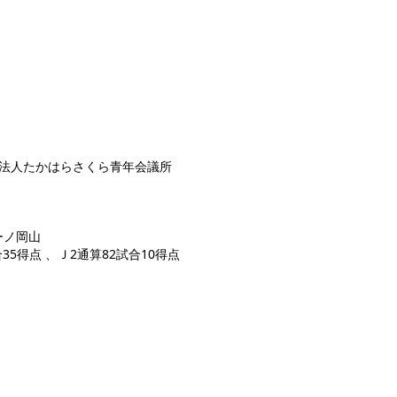
団法人たかはらさくら青年会議所
ーノ岡山
35得点 、Ｊ2通算82試合10得点