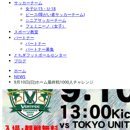
サッカーチーム
女子U-15・U-18
ピース(障がい者サッカーチーム)
シニアサッカーチーム
フェミニーノ（女子）
スポーツ教室
パートナー
パートナー
パートナー募集
とちぎフットボールセンター
ブログ
ホーム
NEWS
9月10日(日)ホーム最終戦1000人チャレンジ