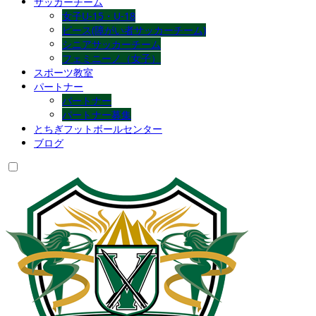
サッカーチーム
女子U-15・U-18
ピース(障がい者サッカーチーム)
シニアサッカーチーム
フェミニーノ（女子）
スポーツ教室
パートナー
パートナー
パートナー募集
とちぎフットボールセンター
ブログ