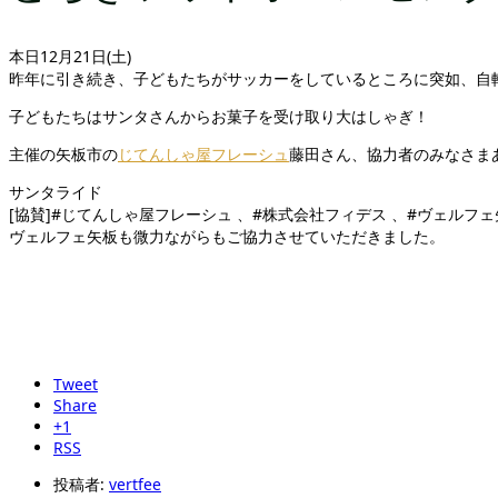
本日12月21日(土)
昨年に引き続き、子どもたちがサッカーをしているところに突如、自
子どもたちはサンタさんからお菓子を受け取り大はしゃぎ！
主催の矢板市の
じてんしゃ屋フレーシュ
藤田さん、協力者のみなさま
サンタライド
[協賛]#じてんしゃ屋フレーシュ 、#株式会社フィデス 、#ヴェルフェ矢
ヴェルフェ矢板も微力ながらもご協力させていただきました。
Tweet
Share
+1
RSS
投稿者:
vertfee