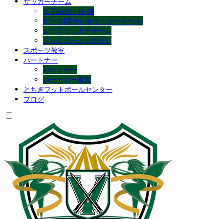
サッカーチーム
女子U-15・U-18
ピース(障がい者サッカーチーム)
シニアサッカーチーム
フェミニーノ（女子）
スポーツ教室
パートナー
パートナー
パートナー募集
とちぎフットボールセンター
ブログ