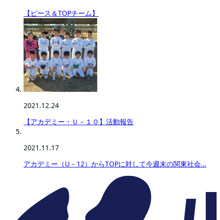
【ピース＆TOPチーム】
2021.12.24
【アカデミー・Ｕ－１０】活動報告
2021.11.17
アカデミー（U－12）からTOPに対して今週末の関東社会…