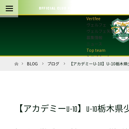
OFFICIAL CLUB PARTNERS
ヴェルフェ
ヴェルフェ矢板
募集情報
ニュース
トップチーム
トップチーム概要
ホーム
BLOG
ブログ
【アカデミーU-10】U-10栃
最新情報
選手・スタッフ
試合日程・結果
マッチデープログラム
フォトギャラリー
【アカデミーU-10】U-10栃
アカデミー
U-12・U-8
最新情報
サッカースクール