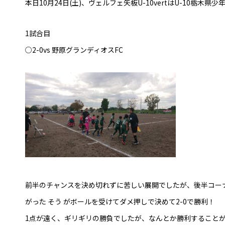
本日10月24日(土)、ヴェルフェ矢板U-10vertはU-10栃
普及活動
サッカーチーム
1試合目
女子U-15・U-18
○2-0vs 野原グランディオスFC
ピース(障がい者サッカ
シニアサッカーチーム
フェミニーノ（女子）
スポーツ教室
パートナー
パートナー
パートナー募集
とちぎフットボールセ
ブログ
前半のチャンスを決め切れずに苦しい展開でしたが、後半コー
がった そう がボールを受けてダメ押しで決めて2-0で勝利！
1点が遠く、ギリギリの勝負でしたが、なんとか勝利すること