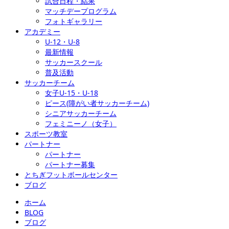
試合日程・結果
マッチデープログラム
フォトギャラリー
アカデミー
U-12・U-8
最新情報
サッカースクール
普及活動
サッカーチーム
女子U-15・U-18
ピース(障がい者サッカーチーム)
シニアサッカーチーム
フェミニーノ（女子）
スポーツ教室
パートナー
パートナー
パートナー募集
とちぎフットボールセンター
ブログ
ホーム
BLOG
ブログ