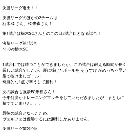
決勝リーグ進出！！
決勝リーグのほかの2チームは
栃木SCさん、FC朱雀さん！
第1試合は栃木SCさんとのこの日2試合目となる試合！
決勝リーグ第1試合
○1-0vs栃木SC
1試合目では勝つことができましたが、この試合は耐える時間が長く
厳しい試合でしたが、裏に抜けたボールを そうすけ がめっちゃ早い
足で抜け出しゴール！
奇跡的な1点で辛うじて勝利！
次の試合も強豪FC朱雀さん！
今年何度かトレーニングマッチをしていただきましたが、まともに
勝てていません。。。
最後の試合となったため、
ヴェルフェは優勝するには勝利しかありません。
決勝リーグ第2試合