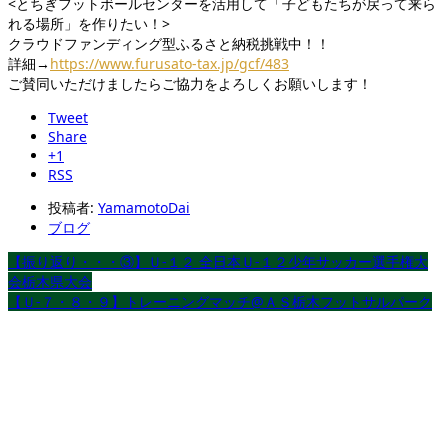
<とちぎフットボールセンターを活用して「子どもたちが戻って来ら
れる場所」を作りたい！>
クラウドファンディング型ふるさと納税挑戦中！！
詳細→
https://www.furusato-tax.jp/gcf/483
ご賛同いただけましたらご協力をよろしくお願いします！
Tweet
Share
+1
RSS
投稿者:
YamamotoDai
ブログ
【振り返り・・・③】Ｕ-１２ 全日本Ｕ-１２少年サッカー選手権大
会栃木県大会
【Ｕ-７・８・９】トレーニングマッチ@ＡＳ栃木フットサルパーク