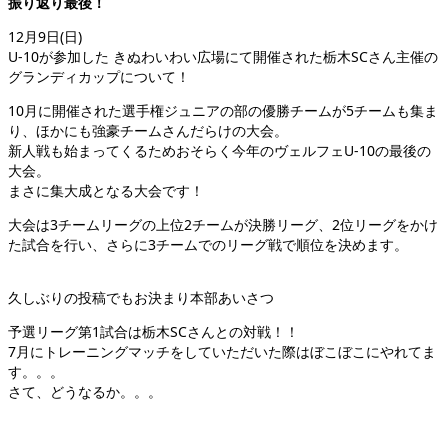
振り返り最後！
12月9日(日)
U-10が参加した きぬわいわい広場にて開催された栃木SCさん主催の
グランディカップについて！
10月に開催された選手権ジュニアの部の優勝チームが5チームも集ま
り、ほかにも強豪チームさんだらけの大会。
新人戦も始まってくるためおそらく今年のヴェルフェU-10の最後の
大会。
まさに集大成となる大会です！
大会は3チームリーグの上位2チームが決勝リーグ、2位リーグをかけ
た試合を行い、さらに3チームでのリーグ戦で順位を決めます。
久しぶりの投稿でもお決まり本部あいさつ
予選リーグ第1試合は栃木SCさんとの対戦！！
7月にトレーニングマッチをしていただいた際はぼこぼこにやれてま
す。。。
さて、どうなるか。。。