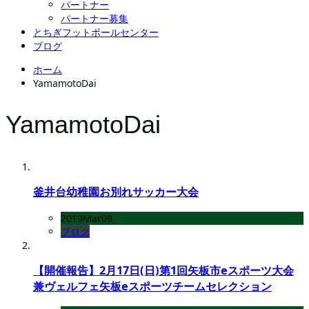
パートナー
パートナー募集
とちぎフットボールセンター
ブログ
ホーム
YamamotoDai
YamamotoDai
釜井台幼稚園お別れサッカー大会
2019
Mar
09
ブログ
【開催報告】2月17日(日)第1回矢板市eスポーツ大会
兼ヴェルフェ矢板eスポーツチームセレクション