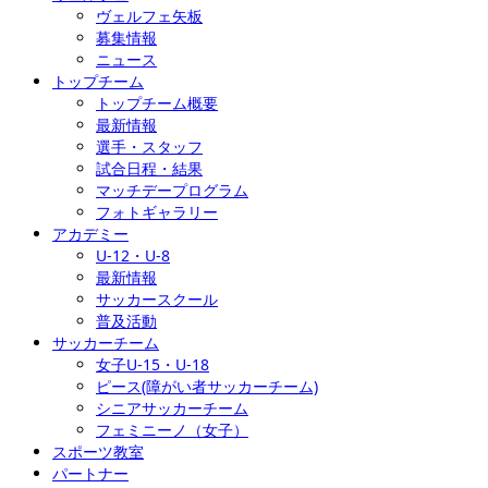
ヴェルフェ矢板
募集情報
ニュース
トップチーム
トップチーム概要
最新情報
選手・スタッフ
試合日程・結果
マッチデープログラム
フォトギャラリー
アカデミー
U-12・U-8
最新情報
サッカースクール
普及活動
サッカーチーム
女子U-15・U-18
ピース(障がい者サッカーチーム)
シニアサッカーチーム
フェミニーノ（女子）
スポーツ教室
パートナー