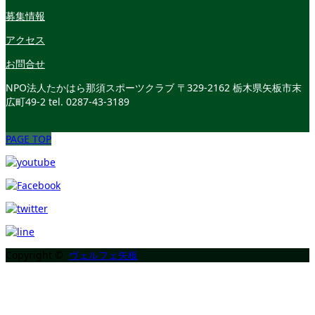
募集情報
アクセス
お問合せ
NPO法人たかはら那須スポーツクラブ
〒329-2162 栃木県矢板市末
広町49-2
tel. 0287-43-3189
PAGE TOP
Copyright ©
ヴェルフェ矢板