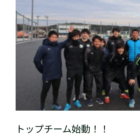
普及活動
サッカーチーム
女子U-15・U-18
ピース(障がい者サッカ
シニアサッカーチーム
フェミニーノ（女子）
スポーツ教室
パートナー
パートナー
パートナー募集
とちぎフットボールセ
ブログ
トップチーム始動！！