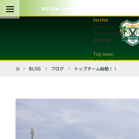
OFFICIAL CLUB PARTNERS
ヴェルフェ
ヴェルフェ矢板
募集情報
ニュース
トップチーム
トップチーム概要
ホーム
BLOG
ブログ
トップチーム始動！！
最新情報
選手・スタッフ
試合日程・結果
マッチデープログラム
フォトギャラリー
アカデミー
U-12・U-8
最新情報
サッカースクール