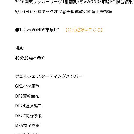
2016関東サッカーリーグ1部前期7節vsVONDS市原FC 試合結果
普及活動
5/15(日)13:00キックオフ@矢板運動公園陸上競技場
サッカーチーム
女子U-15・U-18
●1-2 vs VONDS市原FC
【公式記録はこちら】
ピース(障がい者サッカ
シニアサッカーチーム
フェミニーノ（女子）
得点:
スポーツ教室
40分29森本恭介
パートナー
ヴェルフェ スターティングメンバー
パートナー
パートナー募集
GK1小林庸尚
DF2箕輪圭祐
とちぎフットボールセ
DF24遠藤雄二
ブログ
DF27高野修栄
MF5益子義崇