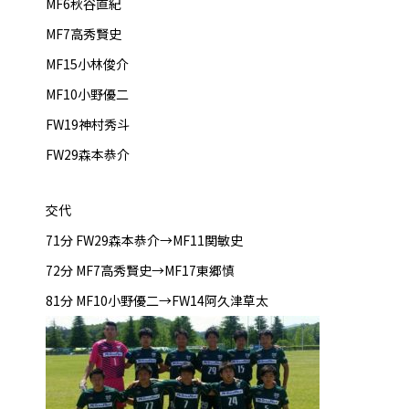
MF6秋谷直紀
MF7高秀賢史
MF15小林俊介
MF10小野優二
FW19神村秀斗
FW29森本恭介
交代
71分 FW29森本恭介→MF11関敏史
72分 MF7高秀賢史→MF17東郷慎
81分 MF10小野優二→FW14阿久津草太