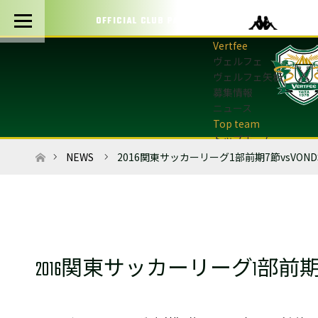
OFFICIAL CLUB PARTNERS
ヴェルフェ
ヴェルフェ矢板
募集情報
ニュース
トップチーム
トップチーム概要
ホーム
NEWS
2016関東サッカーリーグ1部前期7節vsVOND
最新情報
選手・スタッフ
試合日程・結果
マッチデープログラム
フォトギャラリー
2016関東サッカーリーグ1部前期7節
アカデミー
U-12・U-8
最新情報
サッカースクール