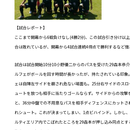
【試合レポート】
ここまで開幕から6戦負けなし(4勝2分)、この試合引き分け
合は敗れているが、開幕から4試合連続4得点で勝利するなど強さ
試合は試合開始10分10小野優二からのパスを受けた29森本
ルフェがボールを回す時間が長かったが、持たされている印象
ェは自陣左サイドを崩され危ない場面も。25分右サイドのスロ
ュートを放つも相手に当たりゴールならず。サイドからの攻撃を
と、36分中盤での不用意なパスを相手ディフェンスにカット
れシュート。これが決まってしまい、1点ビハインド。しかし、
ルティエリア内でこぼれたところを29森本が押し込み同点とす