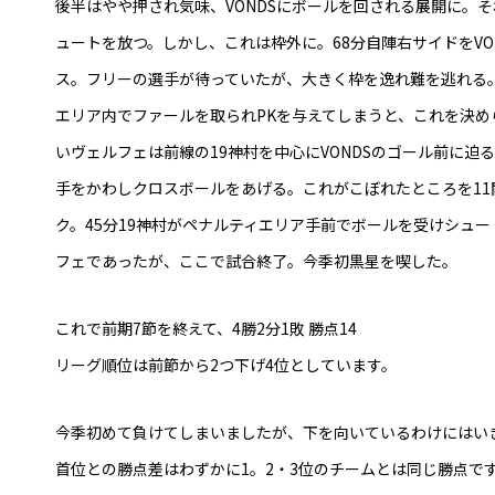
後半はやや押され気味、VONDSにボールを回される展開に。そ
ュートを放つ。しかし、これは枠外に。68分自陣右サイドをV
ス。フリーの選手が待っていたが、大きく枠を逸れ難を逃れる
エリア内でファールを取られPKを与えてしまうと、これを決
いヴェルフェは前線の19神村を中心にVONDSのゴール前に迫
手をかわしクロスボールをあげる。これがこぼれたところを11
ク。45分19神村がペナルティエリア手前でボールを受けシュ
フェであったが、ここで試合終了。今季初黒星を喫した。
これで前期7節を終えて、4勝2分1敗 勝点14
リーグ順位は前節から2つ下げ4位としています。
今季初めて負けてしまいましたが、下を向いているわけにはい
首位との勝点差はわずかに1。2・3位のチームとは同じ勝点で