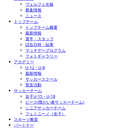
ヴェルフェ矢板
募集情報
ニュース
トップチーム
トップチーム概要
最新情報
選手・スタッフ
試合日程・結果
マッチデープログラム
フォトギャラリー
アカデミー
U-12・U-8
最新情報
サッカースクール
普及活動
サッカーチーム
女子U-15・U-18
ピース(障がい者サッカーチーム)
シニアサッカーチーム
フェミニーノ（女子）
スポーツ教室
パートナー