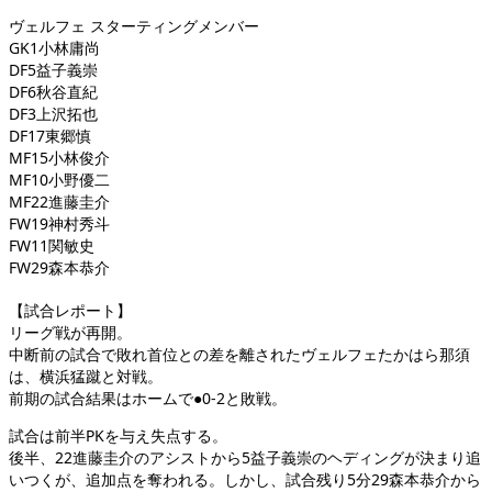
ヴェルフェ スターティングメンバー
GK1小林庸尚
DF5益子義崇
DF6秋谷直紀
DF3上沢拓也
DF17東郷慎
MF15小林俊介
MF10小野優二
MF22進藤圭介
FW19神村秀斗
FW11関敏史
FW29森本恭介
【試合レポート】
リーグ戦が再開。
中断前の試合で敗れ首位との差を離されたヴェルフェたかはら那須
は、横浜猛蹴と対戦。
前期の試合結果はホームで●0-2と敗戦。
試合は前半PKを与え失点する。
後半、22進藤圭介のアシストから5益子義崇のヘディングが決まり追
いつくが、追加点を奪われる。しかし、試合残り5分29森本恭介から