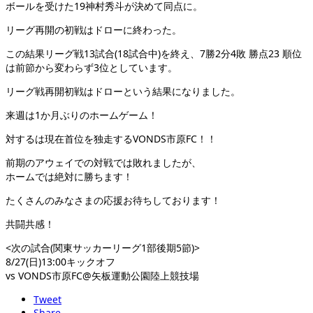
ボールを受けた19神村秀斗が決めて同点に。
リーグ再開の初戦はドローに終わった。
この結果リーグ戦13試合(18試合中)を終え、7勝2分4敗 勝点23 順位
は前節から変わらず3位としています。
リーグ戦再開初戦はドローという結果になりました。
来週は1か月ぶりのホームゲーム！
対するは現在首位を独走するVONDS市原FC！！
前期のアウェイでの対戦では敗れましたが、
ホームでは絶対に勝ちます！
たくさんのみなさまの応援お待ちしております！
共闘共感！
<次の試合(関東サッカーリーグ1部後期5節)>
8/27(日)13:00キックオフ
vs VONDS市原FC@矢板運動公園陸上競技場
Tweet
Share