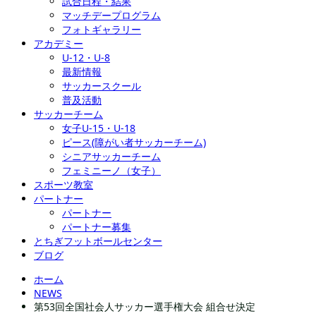
試合日程・結果
マッチデープログラム
フォトギャラリー
アカデミー
U-12・U-8
最新情報
サッカースクール
普及活動
サッカーチーム
女子U-15・U-18
ピース(障がい者サッカーチーム)
シニアサッカーチーム
フェミニーノ（女子）
スポーツ教室
パートナー
パートナー
パートナー募集
とちぎフットボールセンター
ブログ
ホーム
NEWS
第53回全国社会人サッカー選手権大会 組合せ決定