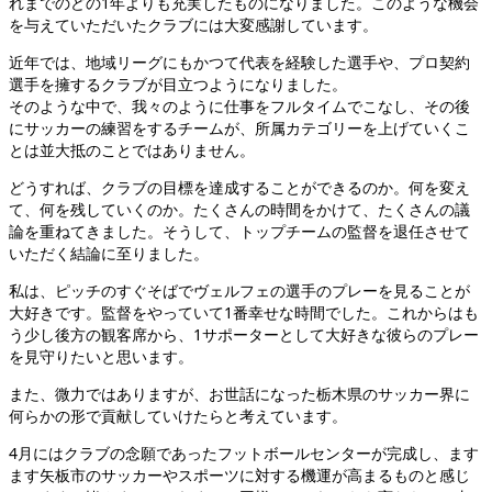
れまでのどの1年よりも充実したものになりました。このような機会
を与えていただいたクラブには大変感謝しています。
近年では、地域リーグにもかつて代表を経験した選手や、プロ契約
選手を擁するクラブが目立つようになりました。
そのような中で、我々のように仕事をフルタイムでこなし、その後
にサッカーの練習をするチームが、所属カテゴリーを上げていくこ
とは並大抵のことではありません。
どうすれば、クラブの目標を達成することができるのか。何を変え
て、何を残していくのか。たくさんの時間をかけて、たくさんの議
論を重ねてきました。そうして、トップチームの監督を退任させて
いただく結論に至りました。
私は、ピッチのすぐそばでヴェルフェの選手のプレーを見ることが
大好きです。監督をやっていて1番幸せな時間でした。これからはも
う少し後方の観客席から、1サポーターとして大好きな彼らのプレー
を見守りたいと思います。
また、微力ではありますが、お世話になった栃木県のサッカー界に
何らかの形で貢献していけたらと考えています。
4月にはクラブの念願であったフットボールセンターが完成し、ます
ます矢板市のサッカーやスポーツに対する機運が高まるものと感じ