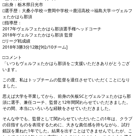
□出身：栃木県日光市
□選手歴：大桑小学校⇒豊岡中学校⇒鹿沼高校⇒福島大学⇒ヴェルフ
ェたかはら那須
□指導歴：
2017年ヴェルフェたかはら那須選手権ヘッドコーチ
2018年ヴェルフェたかはら那須 監督
□リーグ戦成績
2018年3勝3分12敗[9位/10チーム]
□コメント
「いつもヴェルフェたかはら那須をご支援いただきありがとうござ
います。
この度、私はトップチームの監督を退任させていただくことになり
ました。
思えば大学を卒業してから、前身の矢板SCとヴェルフェたかはら那
須に選手、兼任コーチ、監督と12年間関わらせていただきました。
その間、本当にいろいろな経験をさせていただきました。
そんな中でも、監督として関わらせていただいたこの1年は、クラブ
の目指すものを表現するために、大きな責任感を持ちながら、試行
錯誤を重ねた1年でした。結果を出すことはできませんでしたが、こ