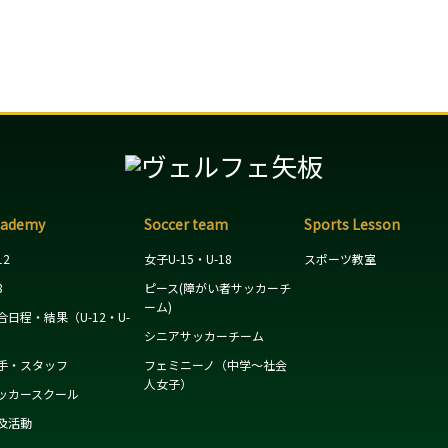
cademy
Soccer team
Sports Lesson
12
女子U-15・U-18
スポーツ教室
8
ピース(障がい者サッカーチ
ーム)
合日程・結果（U-12・U-
）
シニアサッカーチーム
手・スタッフ
フェミニーノ（中学～社会
人女子）
ッカースクール
及活動