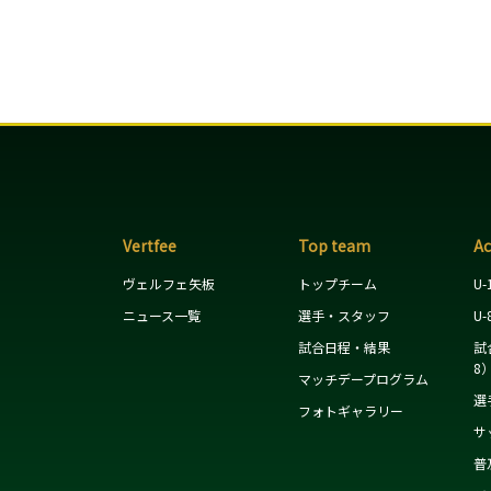
Vertfee
Top team
A
ヴェルフェ矢板
トップチーム
U-
ニュース一覧
選手・スタッフ
U-
試合日程・結果
試
8
マッチデープログラム
選
フォトギャラリー
サ
普