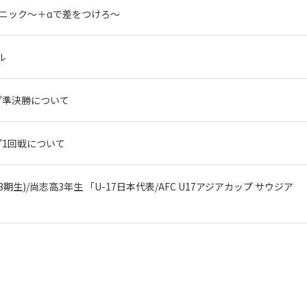
リニック〜＋αで差をつけろ〜
ル
ップ準決勝について
ップ1回戦について
期生)/尚志高3年生 「U-17日本代表/AFC U17アジアカップ サウジア