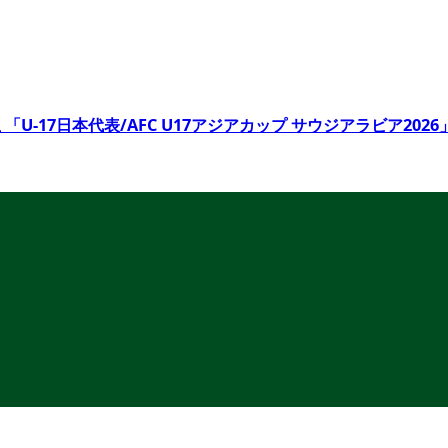
 「U-17日本代表/AFC U17アジアカップ サウジアラビア20