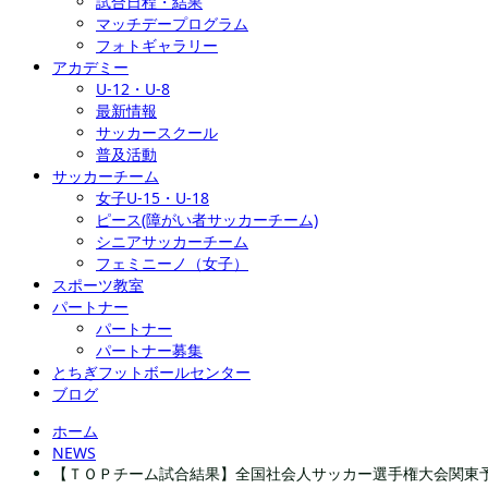
試合日程・結果
マッチデープログラム
フォトギャラリー
アカデミー
U-12・U-8
最新情報
サッカースクール
普及活動
サッカーチーム
女子U-15・U-18
ピース(障がい者サッカーチーム)
シニアサッカーチーム
フェミニーノ（女子）
スポーツ教室
パートナー
パートナー
パートナー募集
とちぎフットボールセンター
ブログ
ホーム
NEWS
【ＴＯＰチーム試合結果】全国社会人サッカー選手権大会関東