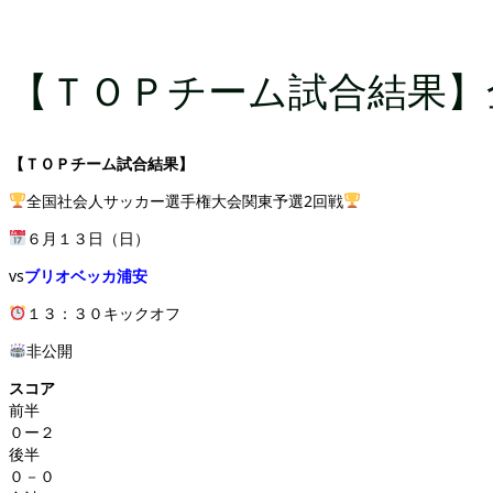
【ＴＯＰチーム試合結果】
【ＴＯＰチーム試合結果】
全国社会人サッカー選手権大会関東予選2回戦
６月１３日（日）
vs
ブリオベッカ浦安
１３：３０キックオフ
非公開
スコア
前半
０ー２
後半
０－０