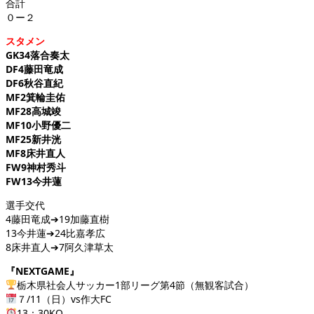
合計
０ー２
スタメン
GK34落合奏太
DF4藤田竜成
DF6秋谷直紀
MF2箕輪圭佑
MF28高城竣
MF10小野優二
MF25新井洸
MF8床井直人
FW9神村秀斗
FW13今井蓮
選手交代
4藤田竜成➔19加藤直樹
13今井蓮➔24比嘉孝広
8床井直人➔7阿久津草太
『NEXTGAME』
栃木県社会人サッカー1部リーグ第4節（無観客試合）
７/11（日）vs作大FC
13：30KO