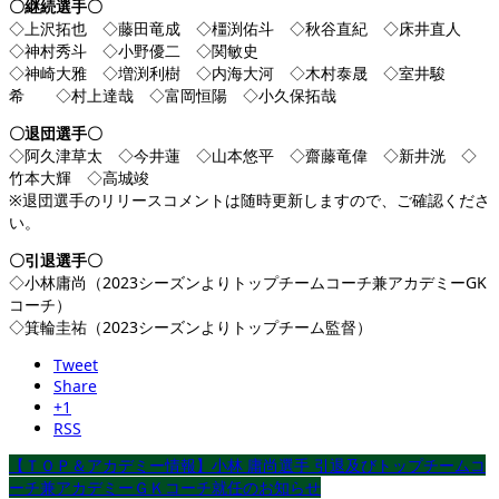
〇継続選手〇
◇上沢拓也 ◇藤田竜成 ◇橿渕佑斗 ◇秋谷直紀 ◇床井直人
◇神村秀斗 ◇小野優二 ◇関敏史
◇神崎大雅 ◇増渕利樹 ◇内海大河 ◇木村泰晟 ◇室井駿
希 ◇村上達哉 ◇富岡恒陽 ◇小久保拓哉
〇退団選手〇
◇阿久津草太 ◇今井蓮 ◇山本悠平 ◇齋藤竜偉 ◇新井洸 ◇
竹本大輝 ◇高城竣
※退団選手のリリースコメントは随時更新しますので、ご確認くださ
い。
〇引退選手〇
◇小林庸尚（2023シーズンよりトップチームコーチ兼アカデミーGK
コーチ）
◇箕輪圭祐（2023シーズンよりトップチーム監督）
Tweet
Share
+1
RSS
【ＴＯＰ＆アカデミー情報】小林 庸尚選手 引退及びトップチームコ
ーチ兼アカデミーＧＫコーチ就任のお知らせ