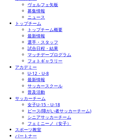
ヴェルフェ矢板
募集情報
ニュース
トップチーム
トップチーム概要
最新情報
選手・スタッフ
試合日程・結果
マッチデープログラム
フォトギャラリー
アカデミー
U-12・U-8
最新情報
サッカースクール
普及活動
サッカーチーム
女子U-15・U-18
ピース(障がい者サッカーチーム)
シニアサッカーチーム
フェミニーノ（女子）
スポーツ教室
パートナー