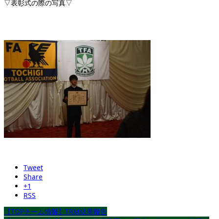
▽表彰式の際の写真▽
Tweet
Share
+1
RSS
【TOPチーム情報】TRM結果報告