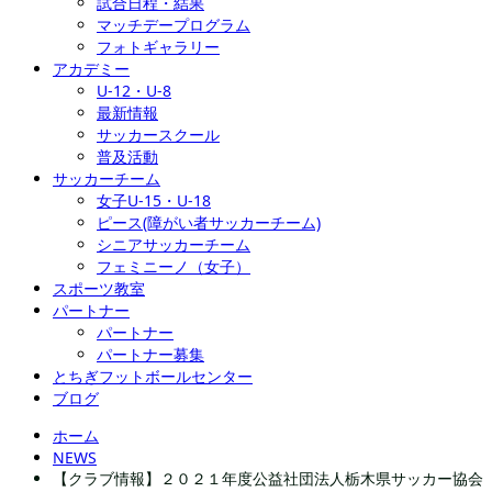
試合日程・結果
マッチデープログラム
フォトギャラリー
アカデミー
U-12・U-8
最新情報
サッカースクール
普及活動
サッカーチーム
女子U-15・U-18
ピース(障がい者サッカーチーム)
シニアサッカーチーム
フェミニーノ（女子）
スポーツ教室
パートナー
パートナー
パートナー募集
とちぎフットボールセンター
ブログ
ホーム
NEWS
【クラブ情報】２０２１年度公益社団法人栃木県サッカー協会