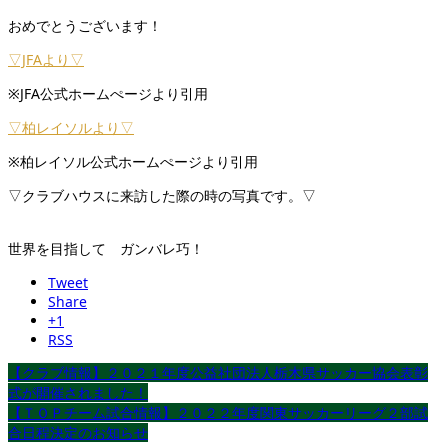
おめでとうございます！
▽JFAより▽
※JFA公式ホームぺージより引用
▽柏レイソルより▽
※柏レイソル公式ホームぺージより引用
▽クラブハウスに来訪した際の時の写真です。▽
世界を目指して ガンバレ巧！
Tweet
Share
+1
RSS
【クラブ情報】２０２１年度公益社団法人栃木県サッカー協会表彰
式が開催されました！
【ＴＯＰチーム試合情報】２０２２年度関東サッカーリーグ２部試
合日程決定のお知らせ