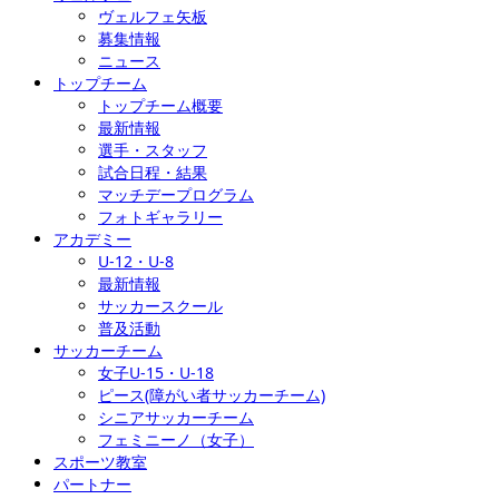
ヴェルフェ矢板
募集情報
ニュース
トップチーム
トップチーム概要
最新情報
選手・スタッフ
試合日程・結果
マッチデープログラム
フォトギャラリー
アカデミー
U-12・U-8
最新情報
サッカースクール
普及活動
サッカーチーム
女子U-15・U-18
ピース(障がい者サッカーチーム)
シニアサッカーチーム
フェミニーノ（女子）
スポーツ教室
パートナー