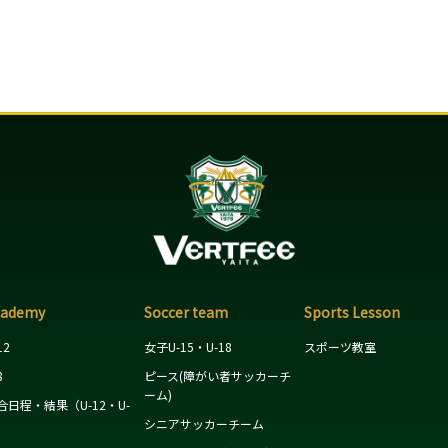
cademy
Soccer team
Sports Lesson
12
女子U-15・U-18
スポーツ教室
8
ピース(障がい者サッカーチ
ーム)
合日程・結果（U-12・U-
）
シニアサッカーチーム