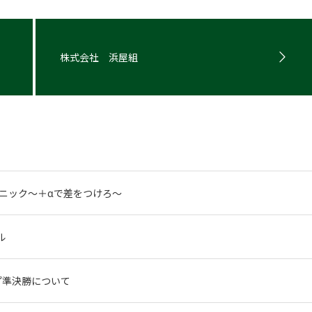
株式会社 浜屋組
リニック〜＋αで差をつけろ〜
ル
ップ準決勝について