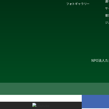
選
フォトギャラリー
サ
普
ジ
NPO法人