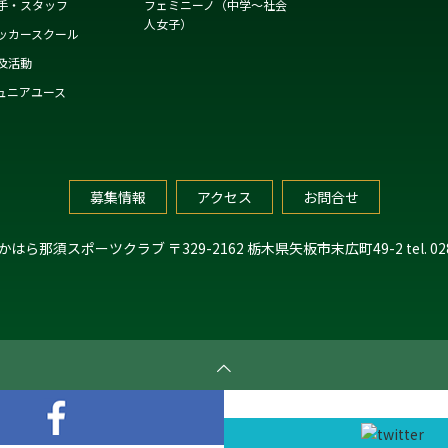
手・スタッフ
フェミニーノ（中学～社会
人女子）
ッカースクール
及活動
ュニアユース
募集情報
アクセス
お問合せ
たかはら那須スポーツクラブ
〒329-2162 栃木県矢板市末広町49-2
tel. 0