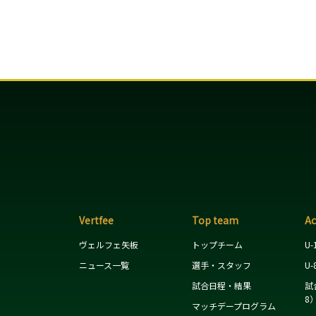
Vertfee
Top team
A
ヴェルフェ矢板
トップチーム
U-
ニュース一覧
選手・スタッフ
U-
試合日程・結果
試
8
マッチデープログラム