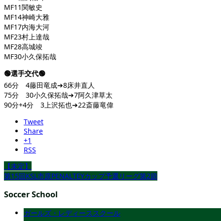
MF11関敏史
MF14神崎大雅
MF17内海大河
MF23村上達哉
MF28高城竣
MF30小久保拓哉
🟢選手交代🟢
66分 4藤田竜成➔8床井直人
75分 30小久保拓哉➔7阿久津草太
90分+4分 3上沢拓也➔22斎藤竜偉
Tweet
Share
+1
RSS
【未定】
第15回KSL市原PENALTEYカップ予選リーグ第2節
Soccer School
ガールズ・レディーススクール