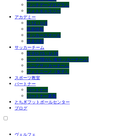
マッチデープログラム
フォトギャラリー
アカデミー
U-12・U-8
最新情報
サッカースクール
普及活動
サッカーチーム
女子U-15・U-18
ピース(障がい者サッカーチーム)
シニアサッカーチーム
フェミニーノ（女子）
スポーツ教室
パートナー
パートナー
パートナー募集
とちぎフットボールセンター
ブログ
ヴェルフェ