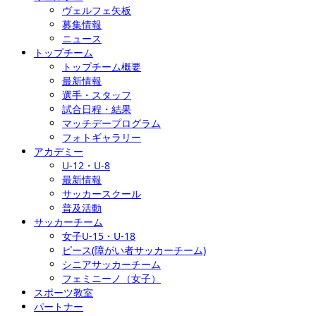
ヴェルフェ矢板
募集情報
ニュース
トップチーム
トップチーム概要
最新情報
選手・スタッフ
試合日程・結果
マッチデープログラム
フォトギャラリー
アカデミー
U-12・U-8
最新情報
サッカースクール
普及活動
サッカーチーム
女子U-15・U-18
ピース(障がい者サッカーチーム)
シニアサッカーチーム
フェミニーノ（女子）
スポーツ教室
パートナー