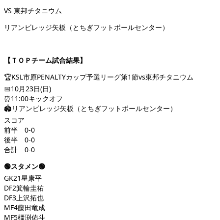
VS 東邦チタニウム
リアンビレッジ矢板（とちぎフットボールセンター）
【ＴＯＰチーム試合結果】
🏆KSL市原PENALTYカップ予選リーグ第1節vs東邦チタニウム
📅10月23日(日)
⏰11:00キックオフ
🏟リアンビレッジ矢板（とちぎフットボールセンター）
スコア
前半 0-0
後半 0-0
合計 0-0
🟢スタメン🟢
GK21星康平
DF2箕輪圭祐
DF3上沢拓也
MF4藤田竜成
MF5橿渕佑斗