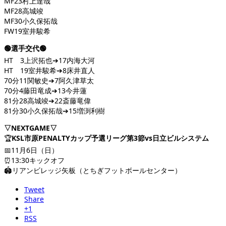
MF23村上達哉
MF28高城竣
MF30小久保拓哉
FW19室井駿希
🟢選手交代🟢
HT 3上沢拓也➔17内海大河
HT 19室井駿希➔8床井直人
70分11関敏史➔7阿久津草太
70分4藤田竜成➔13今井蓮
81分28高城竣➔22斎藤竜偉
81分30小久保拓哉➔15増渕利樹
▽NEXTGAME▽
🏆
KSL市原PENALTYカップ予選リーグ第3節vs日立ビルシステム
📅11月6日（日）
⏰13:30キックオフ
🏟リアンビレッジ矢板（とちぎフットボールセンター）
Tweet
Share
+1
RSS