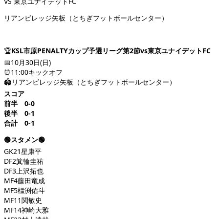
VS 東京ユナイデットFC
リアンビレッジ矢板（とちぎフットボールセンター）
🏆
KSL市原PENALTYカップ予選リーグ第2節vs東京ユナイデットFC
📅10月30日(日)
⏰11:00キックオフ
🏟リアンビレッジ矢板（とちぎフットボールセンター）
スコア
前半 0-0
後半 0-1
合計 0-1
🟢スタメン🟢
GK21星康平
DF2箕輪圭祐
DF3上沢拓也
MF4藤田竜成
MF5橿渕佑斗
MF11関敏史
MF14神崎大雅