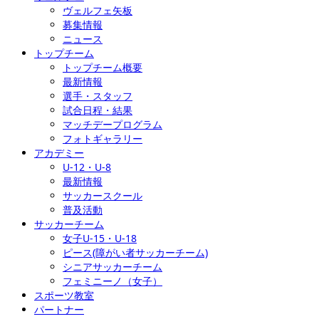
ヴェルフェ矢板
募集情報
ニュース
トップチーム
トップチーム概要
最新情報
選手・スタッフ
試合日程・結果
マッチデープログラム
フォトギャラリー
アカデミー
U-12・U-8
最新情報
サッカースクール
普及活動
サッカーチーム
女子U-15・U-18
ピース(障がい者サッカーチーム)
シニアサッカーチーム
フェミニーノ（女子）
スポーツ教室
パートナー