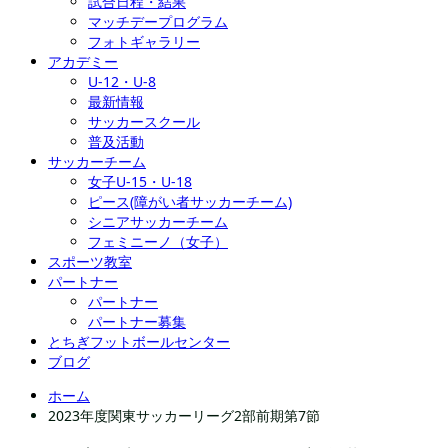
試合日程・結果
マッチデープログラム
フォトギャラリー
アカデミー
U-12・U-8
最新情報
サッカースクール
普及活動
サッカーチーム
女子U-15・U-18
ピース(障がい者サッカーチーム)
シニアサッカーチーム
フェミニーノ（女子）
スポーツ教室
パートナー
パートナー
パートナー募集
とちぎフットボールセンター
ブログ
ホーム
2023年度関東サッカーリーグ2部前期第7節