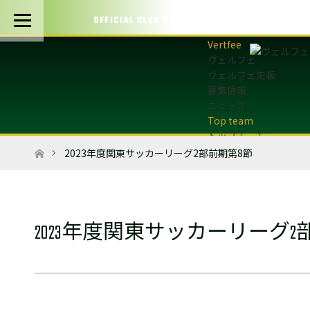
OFFICIAL CLUB PARTNERS
ヴェルフェ
ヴェルフェ矢板
募集情報
ニュース
トップチーム
トップチーム概要
ホーム
2023年度関東サッカーリーグ2部前期第8節
最新情報
選手・スタッフ
試合日程・結果
マッチデープログラム
2023年度関東サッカーリーグ2
フォトギャラリー
アカデミー
U-12・U-8
最新情報
サッカースクール