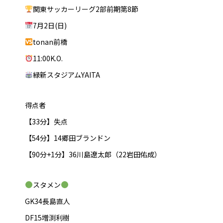
関東サッカーリーグ2部前期第8節
7月2日(日)
tonan前橋
11:00K.O.
緑新スタジアムYAITA
得点者
【33分】失点
【54分】14郷田ブランドン
【90分+1分】36川島遼太郎（22岩田佑成）
スタメン
GK34長島直人
DF15増渕利樹