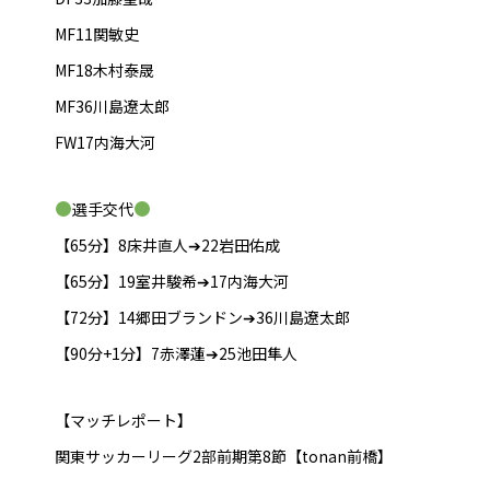
MF11関敏史
MF18木村泰晟
MF36川島遼太郎
FW17内海大河
選手交代
【65分】8床井直人➔22岩田佑成
【65分】19室井駿希➔17内海大河
【72分】14郷田ブランドン➔36川島遼太郎
【90分+1分】7赤澤蓮➔25池田隼人
【マッチレポート】
関東サッカーリーグ2部前期第8節【tonan前橋】