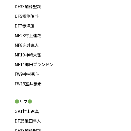
DF33加藤聖哉
DF5橿渕佑斗
DF7赤澤蓮
MF23村上達哉
MF8床井直人
MF10神崎大雅
MF14郷田ブランドン
FW9神村秀斗
FW19室井駿希
サブ
GK1村上遼真
DF25池田隼人
DF33加藤聖哉