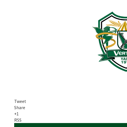
普及活動
サッカーチーム
女子U-15・U-18
ピース(障がい者サッカ
シニアサッカーチーム
フェミニーノ（女子）
スポーツ教室
パートナー
パートナー
パートナー募集
とちぎフットボールセ
Tweet
ブログ
Share
+1
RSS