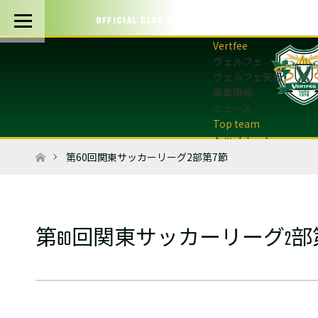
OFFICIAL CLUB PARTNERS
ヴェルフェ
ヴェルフェ矢板
募集情報
ニュース
トップチーム
トップチーム概要
ホーム
第60回関東サッカーリーグ2部第7節
最新情報
選手・スタッフ
試合日程・結果
マッチデープログラム
第60回関東サッカーリーグ2部
フォトギャラリー
アカデミー
U-12・U-8
最新情報
サッカースクール