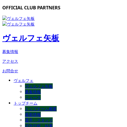
OFFICIAL CLUB PARTNERS
ヴェルフェ矢板
募集情報
アクセス
お問合せ
ヴェルフェ
ヴェルフェ矢板
募集情報
ニュース
トップチーム
トップチーム概要
最新情報
選手・スタッフ
試合日程・結果